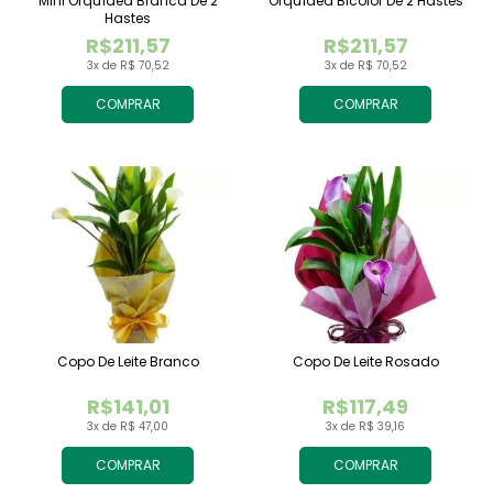
Mini Orquídea Branca De 2
Orquídea Bicolor De 2 Hastes
Hastes
R$211,57
R$211,57
3x de R$ 70,52
3x de R$ 70,52
COMPRAR
COMPRAR
Copo De Leite Branco
Copo De Leite Rosado
R$141,01
R$117,49
3x de R$ 47,00
3x de R$ 39,16
COMPRAR
COMPRAR