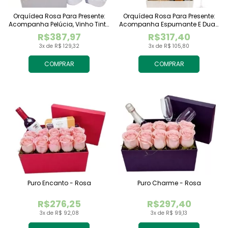
Orquídea Rosa Para Presente:
Orquídea Rosa Para Presente:
Acompanha Pelúcia, Vinho Tinto
Acompanha Espumante E Duas
Importado E Chocolate
Taças
R$387,97
R$317,40
Raffaello
3x de R$ 129,32
3x de R$ 105,80
COMPRAR
COMPRAR
Puro Encanto - Rosa
Puro Charme - Rosa
R$276,25
R$297,40
3x de R$ 92,08
3x de R$ 99,13