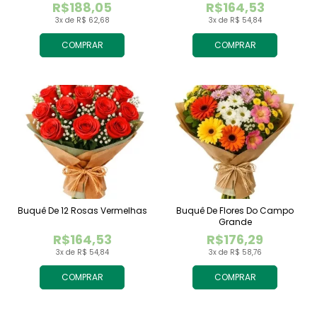
R$188,05
R$164,53
3x de R$ 62,68
3x de R$ 54,84
COMPRAR
COMPRAR
Buquê De 12 Rosas Vermelhas
Buquê De Flores Do Campo
Grande
R$164,53
R$176,29
3x de R$ 54,84
3x de R$ 58,76
COMPRAR
COMPRAR