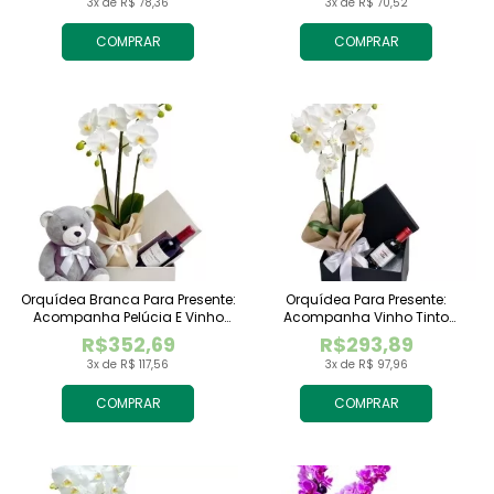
3x de R$ 78,36
3x de R$ 70,52
COMPRAR
COMPRAR
Orquídea Branca Para Presente:
Orquídea Para Presente:
Acompanha Pelúcia E Vinho
Acompanha Vinho Tinto
Tinto Importado
Importado
R$352,69
R$293,89
3x de R$ 117,56
3x de R$ 97,96
COMPRAR
COMPRAR