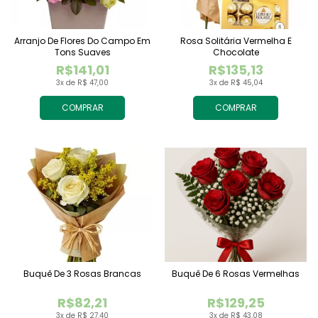
Arranjo De Flores Do Campo Em
Rosa Solitária Vermelha E
Tons Suaves
Chocolate
R$141,01
R$135,13
3x de R$ 47,00
3x de R$ 45,04
COMPRAR
COMPRAR
Buquê De 3 Rosas Brancas
Buquê De 6 Rosas Vermelhas
R$82,21
R$129,25
3x de R$ 27,40
3x de R$ 43,08