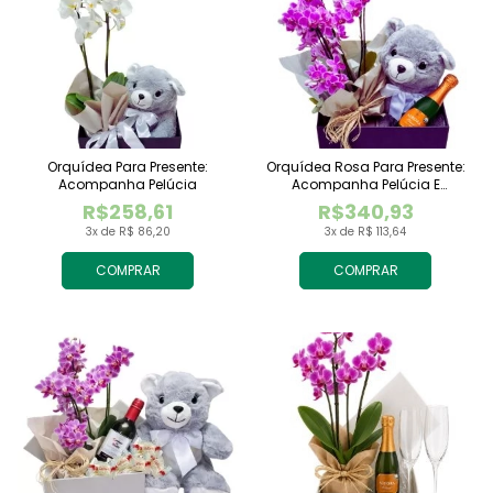
Orquídea Para Presente:
Orquídea Rosa Para Presente:
Acompanha Pelúcia
Acompanha Pelúcia E
Espumante
R$258,61
R$340,93
3x de R$ 86,20
3x de R$ 113,64
COMPRAR
COMPRAR