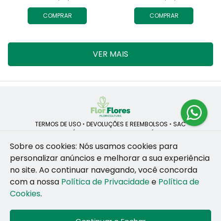
COMPRAR
COMPRAR
VER MAIS
TERMOS DE USO
•
DEVOLUÇÕES E REEMBOLSOS
•
SAC
QUEM SOMOS
•
POLÍTICA DE PRIVACIDADE
•
POLÍTICA DE COOKIES
Sobre os cookies: Nós usamos cookies para
personalizar anúncios e melhorar a sua experiência
no site.
Ao continuar navegando, você concorda
ROSANE CRISTINA LINS DE VESCONCELOS | CNPJ: 55.381.783/0001-92
com a nossa
Política de Privacidade
e
Política de
CAIS SANTA RITA, no SN, BOX 34-35, Sao Jose - Recife - PE - 50020-
455
Cookies
.
WhatsApp: (81) 99255-126
| Telefone: (81) 9 9925-5126
© 2024-2026 - Todos os direitos reservados - Desenvolvido por
BEX