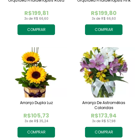
Orquídea Phalaenopsis Rosa
Orquídea Phalaenopsis Pink
R$199,81
R$199,80
3x de R$ 66,60
3x de R$ 66,60
COMPRAR
COMPRAR
Arranjo Dupla Luz
Arranjo De Astromélias
Coloridas
R$105,73
R$173,94
3x de R$ 35,24
3x de R$ 57,98
COMPRAR
COMPRAR