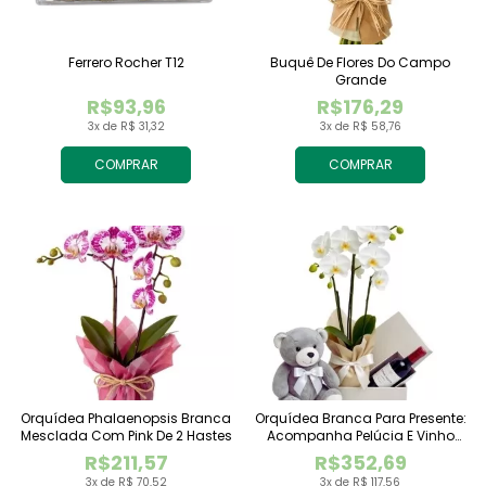
Ferrero Rocher T12
Buquê De Flores Do Campo
Grande
R$93,96
R$176,29
3x de R$ 31,32
3x de R$ 58,76
COMPRAR
COMPRAR
Orquídea Phalaenopsis Branca
Orquídea Branca Para Presente:
Mesclada Com Pink De 2 Hastes
Acompanha Pelúcia E Vinho
Tinto Importado
R$211,57
R$352,69
3x de R$ 70,52
3x de R$ 117,56