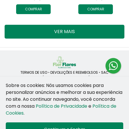
COMPRAR
COMPRAR
VER MAIS
TERMOS DE USO
•
DEVOLUÇÕES E REEMBOLSOS
•
SAC
QUEM SOMOS
•
POLÍTICA DE PRIVACIDADE
•
POLÍTICA DE COOKIES
Sobre os cookies: Nós usamos cookies para
personalizar anúncios e melhorar a sua experiência
no site.
Ao continuar navegando, você concorda
ROSANE CRISTINA LINS DE VESCONCELOS | CNPJ: 55.381.783/0001-92
com a nossa
Política de Privacidade
e
Política de
CAIS SANTA RITA, no SN, BOX 34-35, Sao Jose - Recife - PE - 50020-
455
Cookies
.
WhatsApp: (81) 99255-126
| Telefone: (81) 9 9925-5126
© 2024-2026 - Todos os direitos reservados - Desenvolvido por
BEX