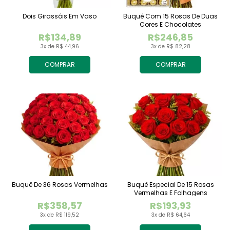
Dois Girassóis Em Vaso
Buquê Com 15 Rosas De Duas
Cores E Chocolates
R$134,89
R$246,85
3x de R$ 44,96
3x de R$ 82,28
COMPRAR
COMPRAR
Buquê De 36 Rosas Vermelhas
Buquê Especial De 15 Rosas
Vermelhas E Folhagens
R$358,57
R$193,93
3x de R$ 119,52
3x de R$ 64,64