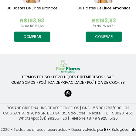
06 Hastes De Lírios Brancos
06 Hastes De Lírios Amarelos
R$193,93
R$193,93
3x de R$ 64,64
3x de R$ 64,64
COMPRAR
COMPRAR
TERMOS DE USO
•
DEVOLUÇÕES E REEMBOLSOS
•
SAC
QUEM SOMOS
•
POLÍTICA DE PRIVACIDADE
•
POLÍTICA DE COOKIES
ROSANE CRISTINA LINS DE VESCONCELOS | CNPJ: 55.381.783/0001-92
CAIS SANTA RITA, no SN, BOX 34-35, Sao Jose - Recife - PE - 50020-455
WhatsApp: (81) 99255-126
| Telefone: (81) 9 9925-5126
2026 - Todos os direitos reservados - Desenvolvido por
BEX Soluções Inte