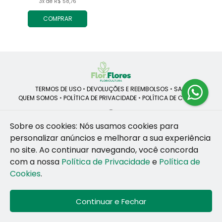
3x de R$ 58,76
COMPRAR
TERMOS DE USO
•
DEVOLUÇÕES E REEMBOLSOS
•
SAC
QUEM SOMOS
•
POLÍTICA DE PRIVACIDADE
•
POLÍTICA DE COOKIES
Sobre os cookies: Nós usamos cookies para
personalizar anúncios e melhorar a sua experiência
ROSANE CRISTINA LINS DE VESCONCELOS | CNPJ: 55.381.783/0001-92
CAIS SANTA RITA, no SN, BOX 34-35, Sao Jose - Recife - PE - 50020-
no site.
Ao continuar navegando, você concorda
455
com a nossa
Política de Privacidade
e
Política de
WhatsApp: (81) 99255-126
| Telefone: (81) 9 9925-5126
Cookies
.
© 2024-2026 - Todos os direitos reservados - Desenvolvido por
BEX
Soluções Inteligentes
Continuar e Fechar