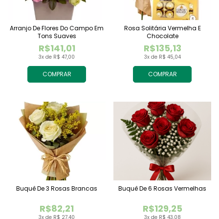
Arranjo De Flores Do Campo Em
Rosa Solitária Vermelha E
Tons Suaves
Chocolate
R$141,01
R$135,13
3x de R$ 47,00
3x de R$ 45,04
COMPRAR
COMPRAR
Buquê De 3 Rosas Brancas
Buquê De 6 Rosas Vermelhas
R$82,21
R$129,25
3x de R$ 27,40
3x de R$ 43,08