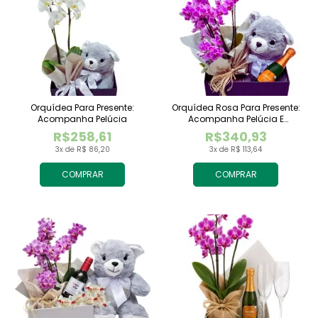
Orquídea Para Presente:
Orquídea Rosa Para Presente:
Acompanha Pelúcia
Acompanha Pelúcia E
Espumante
R$258,61
R$340,93
3x de R$ 86,20
3x de R$ 113,64
COMPRAR
COMPRAR