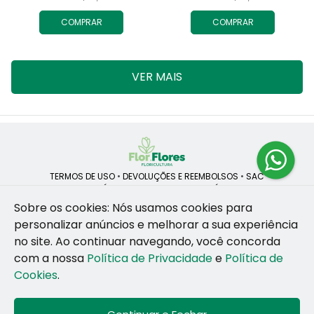
COMPRAR
COMPRAR
VER MAIS
TERMOS DE USO
•
DEVOLUÇÕES E REEMBOLSOS
•
SAC
QUEM SOMOS
•
POLÍTICA DE PRIVACIDADE
•
POLÍTICA DE COOKIES
Sobre os cookies: Nós usamos cookies para
personalizar anúncios e melhorar a sua experiência
no site.
Ao continuar navegando, você concorda
ROSANE CRISTINA LINS DE VESCONCELOS | CNPJ: 55.381.783/0001-92
com a nossa
Política de Privacidade
e
Política de
CAIS SANTA RITA, no SN, BOX 34-35, Sao Jose - Recife - PE - 50020-
455
Cookies
.
WhatsApp: (81) 99255-126
| Telefone: (81) 9 9925-5126
© 2024-2026 - Todos os direitos reservados - Desenvolvido por
BEX