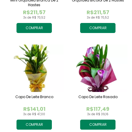
Mini Orquídea Branca De 2
Orquídea Bicolor De 2 Hastes
Hastes
R$211,57
R$211,57
3x de R$ 70,52
3x de R$ 70,52
COMPRAR
COMPRAR
Copo De Leite Branco
Copo De Leite Rosado
R$141,01
R$117,49
3x de R$ 47,00
3x de R$ 39,16
COMPRAR
COMPRAR