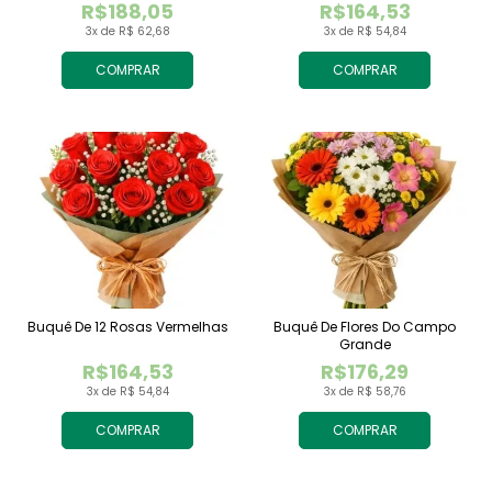
R$188,05
R$164,53
3x de R$ 62,68
3x de R$ 54,84
COMPRAR
COMPRAR
Buquê De 12 Rosas Vermelhas
Buquê De Flores Do Campo
Grande
R$164,53
R$176,29
3x de R$ 54,84
3x de R$ 58,76
COMPRAR
COMPRAR