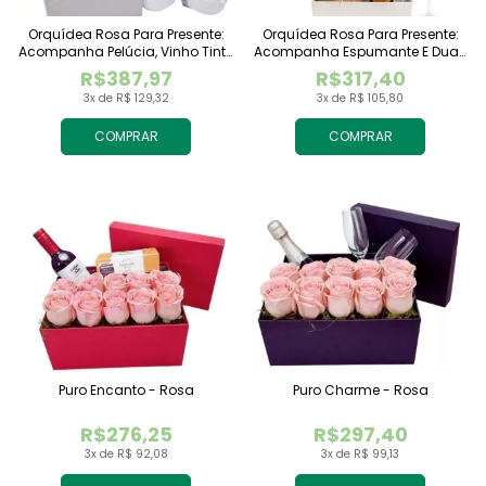
Orquídea Rosa Para Presente:
Orquídea Rosa Para Presente:
Acompanha Pelúcia, Vinho Tinto
Acompanha Espumante E Duas
Importado E Chocolate
Taças
R$387,97
R$317,40
Raffaello
3x de R$ 129,32
3x de R$ 105,80
COMPRAR
COMPRAR
Puro Encanto - Rosa
Puro Charme - Rosa
R$276,25
R$297,40
3x de R$ 92,08
3x de R$ 99,13