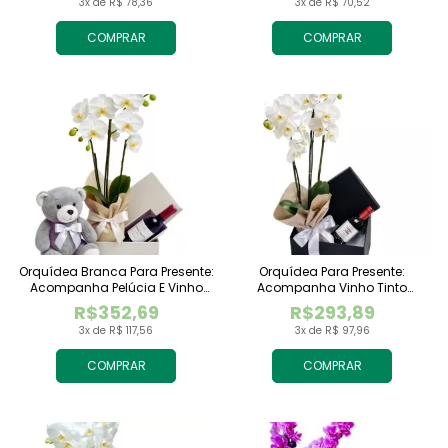
3x de R$ 78,36
3x de R$ 70,52
COMPRAR
COMPRAR
Orquídea Branca Para Presente:
Orquídea Para Presente:
Acompanha Pelúcia E Vinho
Acompanha Vinho Tinto
Tinto Importado
Importado
R$352,69
R$293,89
3x de R$ 117,56
3x de R$ 97,96
COMPRAR
COMPRAR