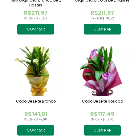
Mini Orquídea Branca De 2
Orquídea Bicolor De 2 Hastes
Hastes
R$211,57
R$211,57
3x de R$ 70,52
3x de R$ 70,52
COMPRAR
COMPRAR
Copo De Leite Branco
Copo De Leite Rosado
R$141,01
R$117,49
3x de R$ 47,00
3x de R$ 39,16
COMPRAR
COMPRAR