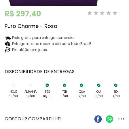
R$ 297,40
Puro Charme - Rosa
Frete grátis para entrega comercial
Entregamos no mesmo dia para todo Brasil!
Em até 3x sem juros
DISPONIBILIDADE DE ENTREGAS
HOJE
AMANHÃ
SEG
TER
QUA
QUI
SEX
08/08
09/08
10/08
11/08
12/08
13/08
14/08
...
GOSTOU? COMPARTILHE!