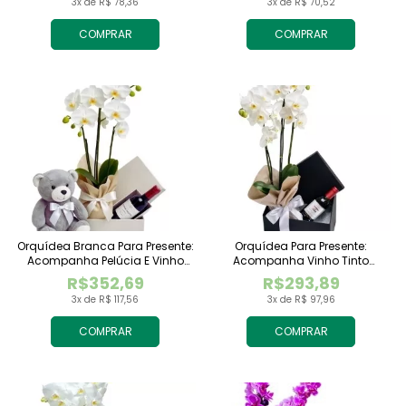
3x de R$ 78,36
3x de R$ 70,52
COMPRAR
COMPRAR
Orquídea Branca Para Presente:
Orquídea Para Presente:
Acompanha Pelúcia E Vinho
Acompanha Vinho Tinto
Tinto Importado
Importado
R$352,69
R$293,89
3x de R$ 117,56
3x de R$ 97,96
COMPRAR
COMPRAR