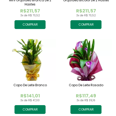
Mini Orquídea Branca De 2
Orquídea Bicolor De 2 Hastes
Hastes
R$211,57
R$211,57
3x de R$ 70,52
3x de R$ 70,52
COMPRAR
COMPRAR
Copo De Leite Branco
Copo De Leite Rosado
R$141,01
R$117,49
3x de R$ 47,00
3x de R$ 39,16
COMPRAR
COMPRAR