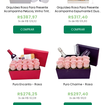
Orquídea Rosa Para Presente:
Orquídea Rosa Para Presente:
Acompanha Pelúcia, Vinho Tinto
Acompanha Espumante E Duas
Importado E Chocolate
Taças
R$387,97
R$317,40
Raffaello
3x de R$ 129,32
3x de R$ 105,80
COMPRAR
COMPRAR
Puro Encanto - Rosa
Puro Charme - Rosa
R$276,25
R$297,40
3x de R$ 92,08
3x de R$ 99,13