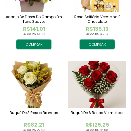
Arranjo De Flores Do Campo Em
Rosa Solitária Vermelha E
Tons Suaves
Chocolate
R$141,01
R$135,13
3x de R$ 47,00
3x de R$ 45,04
COMPRAR
COMPRAR
Buquê De 3 Rosas Brancas
Buquê De 6 Rosas Vermelhas
R$82,21
R$129,25
3x de R$ 27,40
3x de R$ 43,08