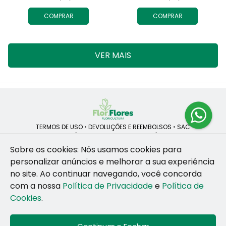
COMPRAR
COMPRAR
VER MAIS
TERMOS DE USO
•
DEVOLUÇÕES E REEMBOLSOS
•
SAC
QUEM SOMOS
•
POLÍTICA DE PRIVACIDADE
•
POLÍTICA DE COOKIES
Sobre os cookies: Nós usamos cookies para
personalizar anúncios e melhorar a sua experiência
no site.
Ao continuar navegando, você concorda
ROSANE CRISTINA LINS DE VESCONCELOS | CNPJ: 55.381.783/0001-92
com a nossa
Política de Privacidade
e
Política de
CAIS SANTA RITA, no SN, BOX 34-35, Sao Jose - Recife - PE - 50020-
455
Cookies
.
WhatsApp: (81) 99255-126
| Telefone: (81) 9 9925-5126
© 2024-2026 - Todos os direitos reservados - Desenvolvido por
BEX