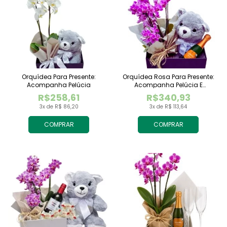
Orquídea Para Presente:
Orquídea Rosa Para Presente:
Acompanha Pelúcia
Acompanha Pelúcia E
Espumante
R$258,61
R$340,93
3x de R$ 86,20
3x de R$ 113,64
COMPRAR
COMPRAR