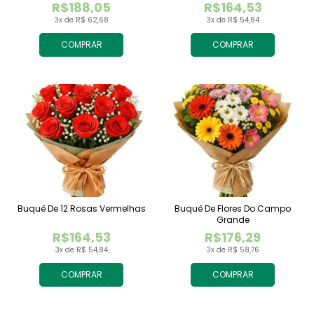
R$188,05
R$164,53
3x de R$ 62,68
3x de R$ 54,84
COMPRAR
COMPRAR
Buquê De 12 Rosas Vermelhas
Buquê De Flores Do Campo
Grande
R$164,53
R$176,29
3x de R$ 54,84
3x de R$ 58,76
COMPRAR
COMPRAR