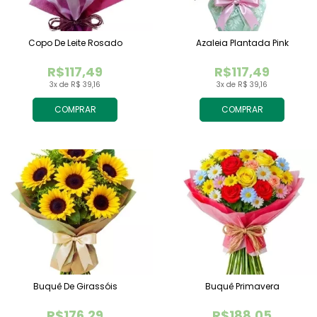
Copo De Leite Rosado
Azaleia Plantada Pink
R$117,49
R$117,49
3x de R$ 39,16
3x de R$ 39,16
COMPRAR
COMPRAR
Buquê De Girassóis
Buquê Primavera
R$176,29
R$188,05