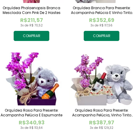
Orquídea Phalaenopsis Branca
Orquídea Branca Para Presente:
Mesclada Com Pink De 2 Hastes
Acompanha Pelúcia E Vinho Tinto
Importado
R$211,57
R$352,69
3x de R$ 70,52
3x de R$ 117,56
COMPRAR
COMPRAR
Orquídea Rosa Para Presente:
Orquídea Rosa Para Presente:
Acompanha Pelúcia E Espumante
Acompanha Pelúcia, Vinho Tinto
Importado E Chocolate Raffaello
R$340,93
R$387,97
3x de R$ 113,64
3x de R$ 129,32