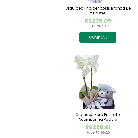
Orquídea Phalaenopsis Branca De
2 Hastes
R$235,09
3x de R$ 78,36
COMPRAR
Orquídea Para Presente:
Acompanha Pelúcia
R$258,61
3x de R$ 86,20