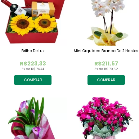
Brilho De Luz
Mini Orquídea Branca De 2 Hastes
R$223,33
R$211,57
3x de R$ 74,44
3x de R$ 70,52
COMPRAR
COMPRAR