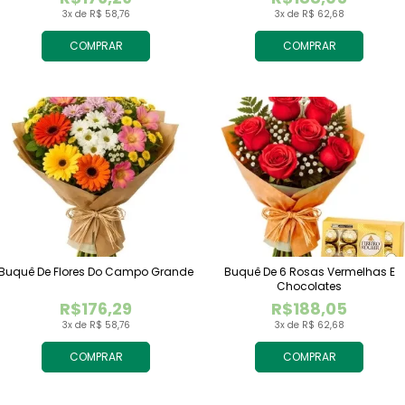
3x de R$ 58,76
3x de R$ 62,68
COMPRAR
COMPRAR
Buquê De Flores Do Campo Grande
Buquê De 6 Rosas Vermelhas E
Chocolates
R$176,29
R$188,05
3x de R$ 58,76
3x de R$ 62,68
COMPRAR
COMPRAR