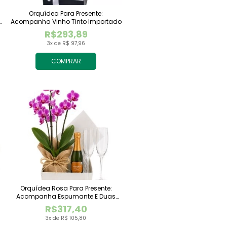
Orquídea Para Presente:
Acompanha Vinho Tinto Importado
R$293,89
3x de R$ 97,96
COMPRAR
Orquídea Rosa Para Presente:
Acompanha Espumante E Duas
Taças
R$317,40
3x de R$ 105,80