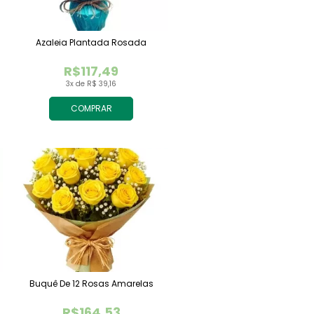
Azaleia Plantada Rosada
R$117,49
3x de R$ 39,16
COMPRAR
Buquê De 12 Rosas Amarelas
R$164,53