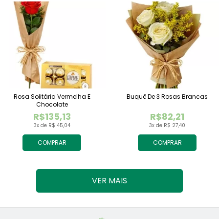
Rosa Solitária Vermelha E
Buquê De 3 Rosas Brancas
Chocolate
R$135,13
R$82,21
3x de R$ 45,04
3x de R$ 27,40
COMPRAR
COMPRAR
VER MAIS