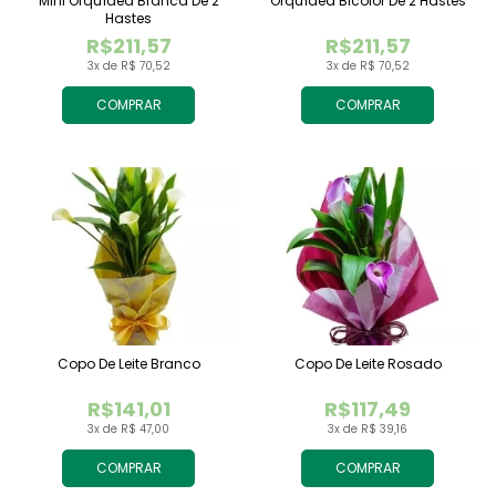
Mini Orquídea Branca De 2
Orquídea Bicolor De 2 Hastes
Hastes
R$211,57
R$211,57
3x de R$ 70,52
3x de R$ 70,52
COMPRAR
COMPRAR
Copo De Leite Branco
Copo De Leite Rosado
R$141,01
R$117,49
3x de R$ 47,00
3x de R$ 39,16
COMPRAR
COMPRAR