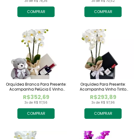
3x de R$ 78,36
3x de R$ 70,52
COMPRAR
COMPRAR
Orquídea Branca Para Presente:
Orquídea Para Presente:
Acompanha Pelúcia E Vinho
Acompanha Vinho Tinto
Tinto Importado
Importado
R$352,69
R$293,89
3x de R$ 117,56
3x de R$ 97,96
COMPRAR
COMPRAR