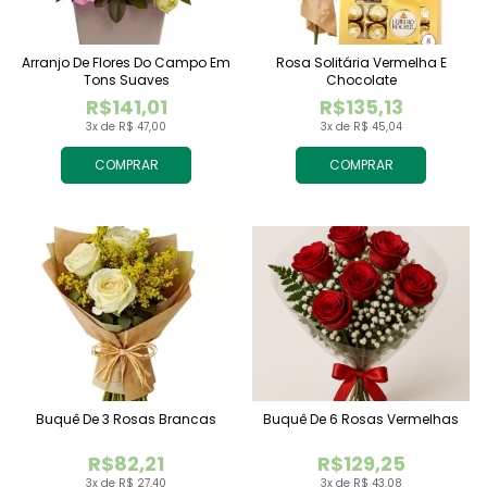
Arranjo De Flores Do Campo Em
Rosa Solitária Vermelha E
Tons Suaves
Chocolate
R$141,01
R$135,13
3x de R$ 47,00
3x de R$ 45,04
COMPRAR
COMPRAR
Buquê De 3 Rosas Brancas
Buquê De 6 Rosas Vermelhas
R$82,21
R$129,25
3x de R$ 27,40
3x de R$ 43,08