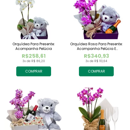
Orquídea Para Presente:
Orquídea Rosa Para Presente:
Acompanha Pelúcia
Acompanha Pelúcia E
Espumante
R$258,61
R$340,93
3x de R$ 86,20
3x de R$ 113,64
COMPRAR
COMPRAR