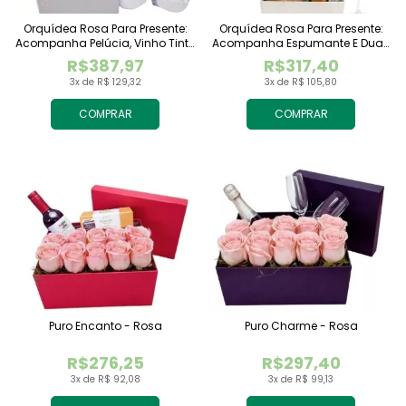
Orquídea Rosa Para Presente:
Orquídea Rosa Para Presente:
Acompanha Pelúcia, Vinho Tinto
Acompanha Espumante E Duas
Importado E Chocolate
Taças
R$387,97
R$317,40
Raffaello
3x de R$ 129,32
3x de R$ 105,80
COMPRAR
COMPRAR
Puro Encanto - Rosa
Puro Charme - Rosa
R$276,25
R$297,40
3x de R$ 92,08
3x de R$ 99,13