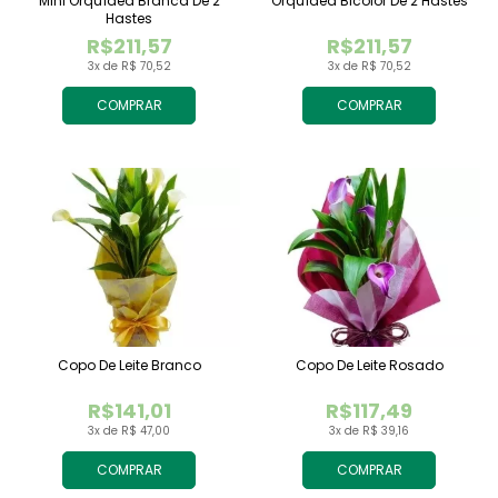
Mini Orquídea Branca De 2
Orquídea Bicolor De 2 Hastes
Hastes
R$211,57
R$211,57
3x de R$ 70,52
3x de R$ 70,52
COMPRAR
COMPRAR
Copo De Leite Branco
Copo De Leite Rosado
R$141,01
R$117,49
3x de R$ 47,00
3x de R$ 39,16
COMPRAR
COMPRAR