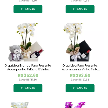
3x de R$ 78,36
3x de R$ 70,52
COMPRAR
COMPRAR
Orquídea Branca Para Presente:
Orquídea Para Presente:
Acompanha Pelúcia E Vinho
Acompanha Vinho Tinto
Tinto Importado
Importado
R$352,69
R$293,89
3x de R$ 117,56
3x de R$ 97,96
COMPRAR
COMPRAR