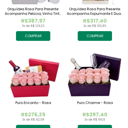
Orquídea Rosa Para Presente:
Orquídea Rosa Para Presente:
Acompanha Pelúcia, Vinho Tinto
Acompanha Espumante E Duas
Importado E Chocolate
Taças
R$387,97
R$317,40
Raffaello
3x de R$ 129,32
3x de R$ 105,80
COMPRAR
COMPRAR
Puro Encanto - Rosa
Puro Charme - Rosa
R$276,25
R$297,40
3x de R$ 92,08
3x de R$ 99,13