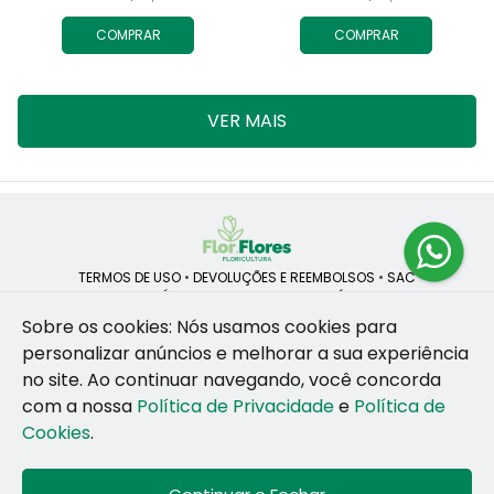
COMPRAR
COMPRAR
VER MAIS
TERMOS DE USO
•
DEVOLUÇÕES E REEMBOLSOS
•
SAC
QUEM SOMOS
•
POLÍTICA DE PRIVACIDADE
•
POLÍTICA DE COOKIES
Sobre os cookies: Nós usamos cookies para
personalizar anúncios e melhorar a sua experiência
no site.
Ao continuar navegando, você concorda
ROSANE CRISTINA LINS DE VESCONCELOS | CNPJ: 55.381.783/0001-92
com a nossa
Política de Privacidade
e
Política de
CAIS SANTA RITA, no SN, BOX 34-35, Sao Jose - Recife - PE - 50020-
455
Cookies
.
WhatsApp: (81) 99255-126
| Telefone: (81) 9 9925-5126
© 2024-2026 - Todos os direitos reservados - Desenvolvido por
BEX