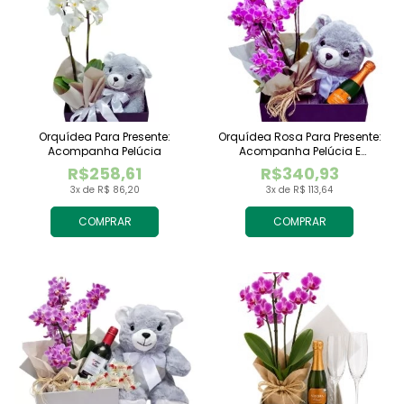
Orquídea Para Presente:
Orquídea Rosa Para Presente:
Acompanha Pelúcia
Acompanha Pelúcia E
Espumante
R$258,61
R$340,93
3x de R$ 86,20
3x de R$ 113,64
COMPRAR
COMPRAR