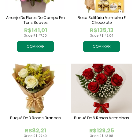
Arranjo De Flores Do Campo Em
Rosa Solitária Vermelha E
Tons Suaves
Chocolate
R$141,01
R$135,13
3x de R$ 47,00
3x de R$ 45,04
COMPRAR
COMPRAR
Buquê De 3 Rosas Brancas
Buquê De 6 Rosas Vermelhas
R$82,21
R$129,25
3x de R$ 27,40
3x de R$ 43,08