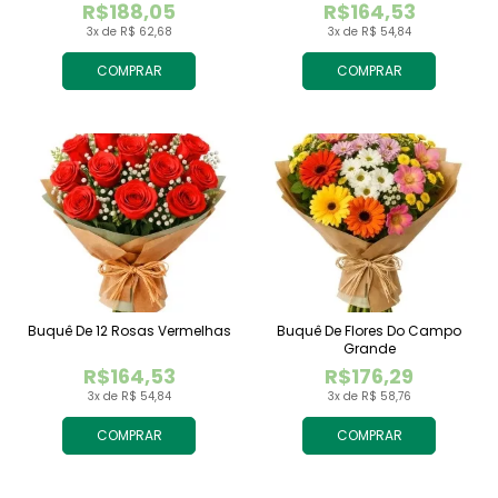
R$188,05
R$164,53
3x de R$ 62,68
3x de R$ 54,84
COMPRAR
COMPRAR
Buquê De 12 Rosas Vermelhas
Buquê De Flores Do Campo
Grande
R$164,53
R$176,29
3x de R$ 54,84
3x de R$ 58,76
COMPRAR
COMPRAR