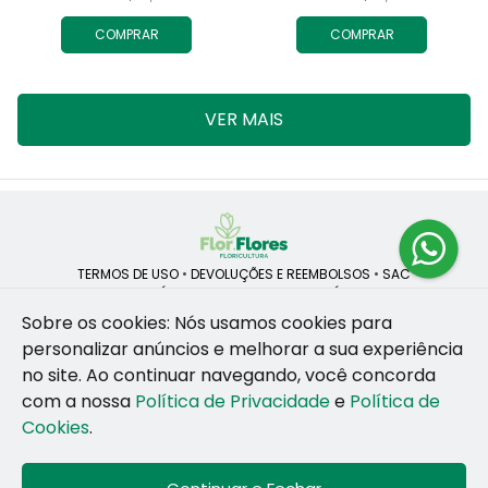
COMPRAR
COMPRAR
VER MAIS
TERMOS DE USO
•
DEVOLUÇÕES E REEMBOLSOS
•
SAC
QUEM SOMOS
•
POLÍTICA DE PRIVACIDADE
•
POLÍTICA DE COOKIES
Sobre os cookies: Nós usamos cookies para
personalizar anúncios e melhorar a sua experiência
no site.
Ao continuar navegando, você concorda
ROSANE CRISTINA LINS DE VESCONCELOS | CNPJ: 55.381.783/0001-92
com a nossa
Política de Privacidade
e
Política de
CAIS SANTA RITA, no SN, BOX 34-35, Sao Jose - Recife - PE - 50020-
455
Cookies
.
WhatsApp: (81) 99255-126
| Telefone: (81) 9 9925-5126
© 2024-2026 - Todos os direitos reservados - Desenvolvido por
BEX