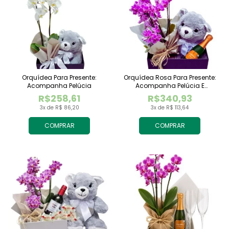
Orquídea Para Presente:
Orquídea Rosa Para Presente:
Acompanha Pelúcia
Acompanha Pelúcia E
Espumante
R$258,61
R$340,93
3x de R$ 86,20
3x de R$ 113,64
COMPRAR
COMPRAR