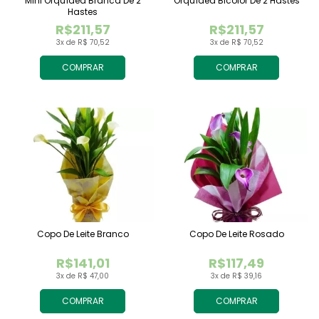
Mini Orquídea Branca De 2
Orquídea Bicolor De 2 Hastes
Hastes
R$211,57
R$211,57
3x de R$ 70,52
3x de R$ 70,52
COMPRAR
COMPRAR
Copo De Leite Branco
Copo De Leite Rosado
R$141,01
R$117,49
3x de R$ 47,00
3x de R$ 39,16
COMPRAR
COMPRAR