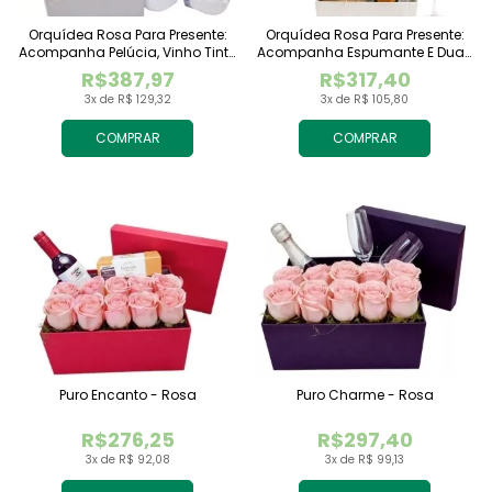
Orquídea Rosa Para Presente:
Orquídea Rosa Para Presente:
Acompanha Pelúcia, Vinho Tinto
Acompanha Espumante E Duas
Importado E Chocolate
Taças
R$387,97
R$317,40
Raffaello
3x de R$ 129,32
3x de R$ 105,80
COMPRAR
COMPRAR
Puro Encanto - Rosa
Puro Charme - Rosa
R$276,25
R$297,40
3x de R$ 92,08
3x de R$ 99,13