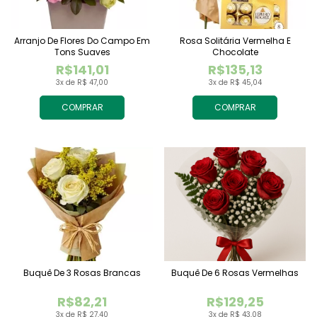
Arranjo De Flores Do Campo Em
Rosa Solitária Vermelha E
Tons Suaves
Chocolate
R$141,01
R$135,13
3x de R$ 47,00
3x de R$ 45,04
COMPRAR
COMPRAR
Buquê De 3 Rosas Brancas
Buquê De 6 Rosas Vermelhas
R$82,21
R$129,25
3x de R$ 27,40
3x de R$ 43,08