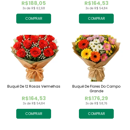
R$188,05
R$164,53
3x de R$ 62,68
3x de R$ 54,84
COMPRAR
COMPRAR
Buquê De 12 Rosas Vermelhas
Buquê De Flores Do Campo
Grande
R$164,53
R$176,29
3x de R$ 54,84
3x de R$ 58,76
COMPRAR
COMPRAR