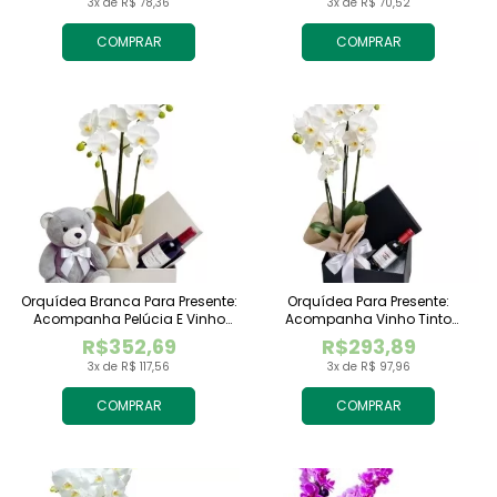
3x de R$ 78,36
3x de R$ 70,52
COMPRAR
COMPRAR
Orquídea Branca Para Presente:
Orquídea Para Presente:
Acompanha Pelúcia E Vinho
Acompanha Vinho Tinto
Tinto Importado
Importado
R$352,69
R$293,89
3x de R$ 117,56
3x de R$ 97,96
COMPRAR
COMPRAR