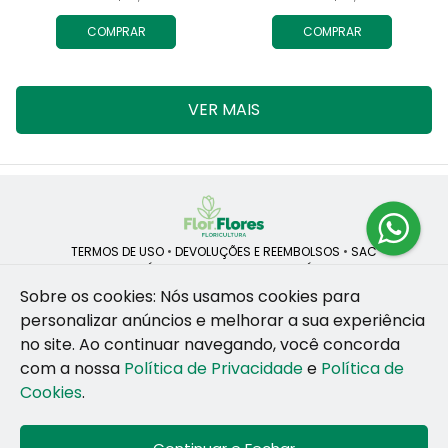
COMPRAR
COMPRAR
VER MAIS
TERMOS DE USO
•
DEVOLUÇÕES E REEMBOLSOS
•
SAC
QUEM SOMOS
•
POLÍTICA DE PRIVACIDADE
•
POLÍTICA DE COOKIES
Sobre os cookies: Nós usamos cookies para
personalizar anúncios e melhorar a sua experiência
no site.
Ao continuar navegando, você concorda
ROSANE CRISTINA LINS DE VESCONCELOS | CNPJ: 55.381.783/0001-92
com a nossa
Política de Privacidade
e
Política de
CAIS SANTA RITA, no SN, BOX 34-35, Sao Jose - Recife - PE - 50020-
455
Cookies
.
WhatsApp: (81) 99255-126
| Telefone: (81) 9 9925-5126
© 2024-2026 - Todos os direitos reservados - Desenvolvido por
BEX