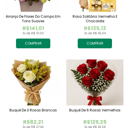
Arranjo De Flores Do Campo Em
Rosa Solitária Vermelha E
Tons Suaves
Chocolate
R$141,01
R$135,13
3x de R$ 47,00
3x de R$ 45,04
COMPRAR
COMPRAR
Buquê De 3 Rosas Brancas
Buquê De 6 Rosas Vermelhas
R$82,21
R$129,25
3x de R$ 27,40
3x de R$ 43,08