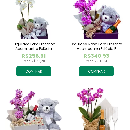
Orquídea Para Presente:
Orquídea Rosa Para Presente:
Acompanha Pelúcia
Acompanha Pelúcia E
Espumante
R$258,61
R$340,93
3x de R$ 86,20
3x de R$ 113,64
COMPRAR
COMPRAR