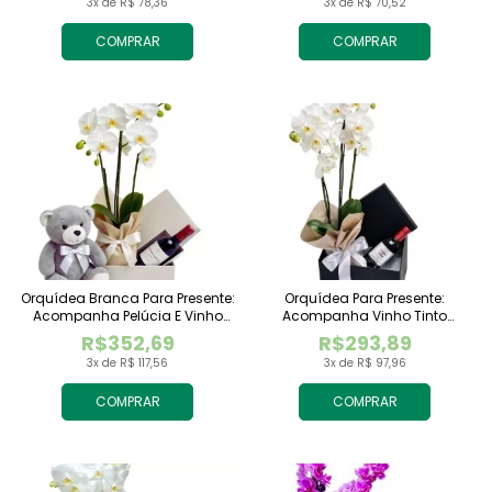
3x de R$ 78,36
3x de R$ 70,52
COMPRAR
COMPRAR
Orquídea Branca Para Presente:
Orquídea Para Presente:
Acompanha Pelúcia E Vinho
Acompanha Vinho Tinto
Tinto Importado
Importado
R$352,69
R$293,89
3x de R$ 117,56
3x de R$ 97,96
COMPRAR
COMPRAR