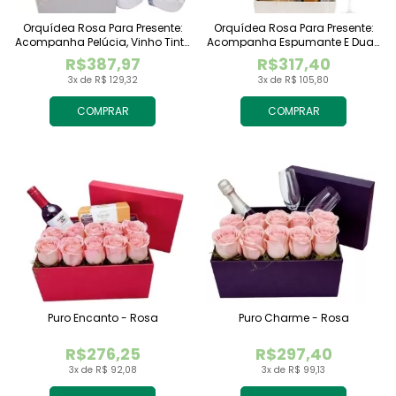
Orquídea Rosa Para Presente:
Orquídea Rosa Para Presente:
Acompanha Pelúcia, Vinho Tinto
Acompanha Espumante E Duas
Importado E Chocolate
Taças
R$387,97
R$317,40
Raffaello
3x de R$ 129,32
3x de R$ 105,80
COMPRAR
COMPRAR
Puro Encanto - Rosa
Puro Charme - Rosa
R$276,25
R$297,40
3x de R$ 92,08
3x de R$ 99,13