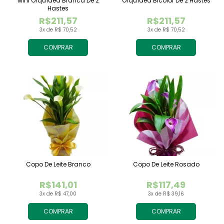
Mini Orquídea Branca De 2
Orquídea Bicolor De 2 Hastes
Hastes
R$211,57
R$211,57
3x de R$ 70,52
3x de R$ 70,52
COMPRAR
COMPRAR
Copo De Leite Branco
Copo De Leite Rosado
R$141,01
R$117,49
3x de R$ 47,00
3x de R$ 39,16
COMPRAR
COMPRAR