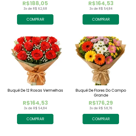
R$188,05
R$164,53
3x de R$ 62,68
3x de R$ 54,84
COMPRAR
COMPRAR
Buquê De 12 Rosas Vermelhas
Buquê De Flores Do Campo
Grande
R$164,53
R$176,29
3x de R$ 54,84
3x de R$ 58,76
COMPRAR
COMPRAR