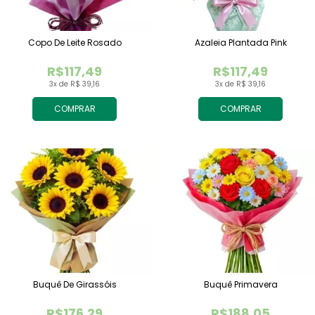
Copo De Leite Rosado
Azaleia Plantada Pink
R$117,49
R$117,49
3x de R$ 39,16
3x de R$ 39,16
COMPRAR
COMPRAR
Buquê De Girassóis
Buquê Primavera
R$176,29
R$188,05