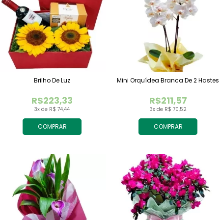
Brilho De Luz
Mini Orquídea Branca De 2 Hastes
R$223,33
R$211,57
3x de R$ 74,44
3x de R$ 70,52
COMPRAR
COMPRAR