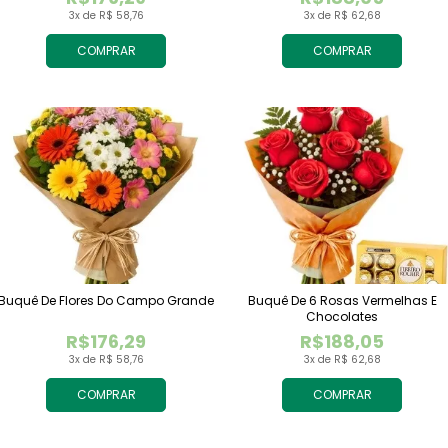
3x de R$ 58,76
3x de R$ 62,68
COMPRAR
COMPRAR
Buquê De Flores Do Campo Grande
Buquê De 6 Rosas Vermelhas E
Chocolates
R$176,29
R$188,05
3x de R$ 58,76
3x de R$ 62,68
COMPRAR
COMPRAR