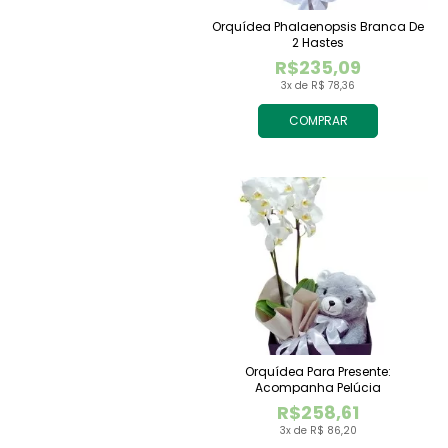
Orquídea Phalaenopsis Branca De
2 Hastes
R$235,09
3x de R$ 78,36
COMPRAR
Orquídea Para Presente:
Acompanha Pelúcia
R$258,61
3x de R$ 86,20