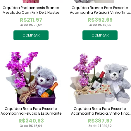
Orquídea Phalaenopsis Branca
Orquídea Branca Para Presente:
Mesclada Com Pink De 2 Hastes
Acompanha Pelúcia E Vinho Tinto
Importado
R$211,57
R$352,69
3x de R$ 70,52
3x de R$ 117,56
COMPRAR
COMPRAR
Orquídea Rosa Para Presente:
Orquídea Rosa Para Presente:
Acompanha Pelúcia E Espumante
Acompanha Pelúcia, Vinho Tinto
Importado E Chocolate Raffaello
R$340,93
R$387,97
3x de R$ 113,64
3x de R$ 129,32