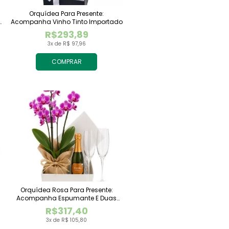
Orquídea Para Presente:
Acompanha Vinho Tinto Importado
R$293,89
3x de R$ 97,96
COMPRAR
Orquídea Rosa Para Presente:
Acompanha Espumante E Duas
Taças
R$317,40
3x de R$ 105,80