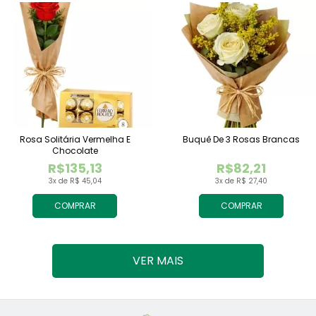
Rosa Solitária Vermelha E
Buquê De 3 Rosas Brancas
Chocolate
R$135,13
R$82,21
3x de R$ 45,04
3x de R$ 27,40
COMPRAR
COMPRAR
VER MAIS