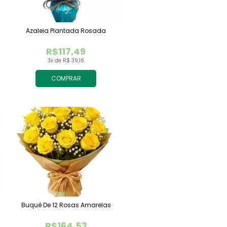
Azaleia Plantada Rosada
R$117,49
3x de R$ 39,16
COMPRAR
Buquê De 12 Rosas Amarelas
R$164,53