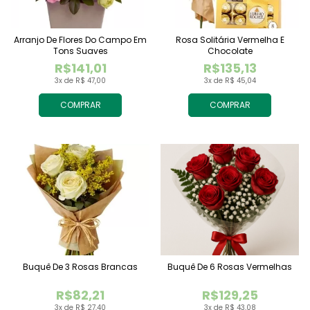
Arranjo De Flores Do Campo Em
Rosa Solitária Vermelha E
Tons Suaves
Chocolate
R$141,01
R$135,13
3x de R$ 47,00
3x de R$ 45,04
COMPRAR
COMPRAR
Buquê De 3 Rosas Brancas
Buquê De 6 Rosas Vermelhas
R$82,21
R$129,25
3x de R$ 27,40
3x de R$ 43,08