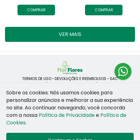
COMPRAR
COMPRAR
VER MAIS
TERMOS DE USO
•
DEVOLUÇÕES E REEMBOLSOS
•
SAC
QUEM SOMOS
•
POLÍTICA DE PRIVACIDADE
•
POLÍTICA DE COOKIES
Sobre os cookies: Nós usamos cookies para
personalizar anúncios e melhorar a sua experiência
no site.
Ao continuar navegando, você concorda
ROSANE CRISTINA LINS DE VESCONCELOS | CNPJ: 55.381.783/0001-92
com a nossa
Política de Privacidade
e
Política de
CAIS SANTA RITA, no SN, BOX 34-35, Sao Jose - Recife - PE - 50020-
455
Cookies
.
WhatsApp: (81) 99255-126
| Telefone: (81) 9 9925-5126
© 2024-2026 - Todos os direitos reservados - Desenvolvido por
BEX