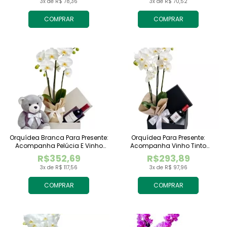
3x de R$ 78,36
3x de R$ 70,52
COMPRAR
COMPRAR
Orquídea Branca Para Presente:
Orquídea Para Presente:
Acompanha Pelúcia E Vinho
Acompanha Vinho Tinto
Tinto Importado
Importado
R$352,69
R$293,89
3x de R$ 117,56
3x de R$ 97,96
COMPRAR
COMPRAR