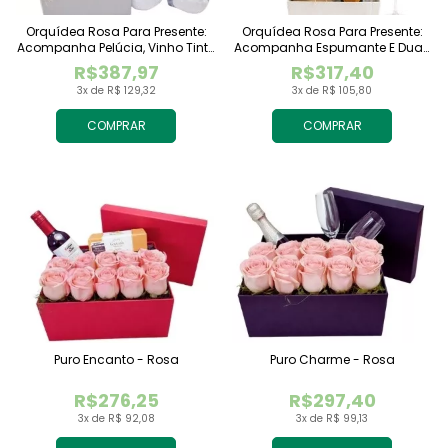
Orquídea Rosa Para Presente:
Orquídea Rosa Para Presente:
Acompanha Pelúcia, Vinho Tinto
Acompanha Espumante E Duas
Importado E Chocolate
Taças
R$387,97
R$317,40
Raffaello
3x de R$ 129,32
3x de R$ 105,80
COMPRAR
COMPRAR
Puro Encanto - Rosa
Puro Charme - Rosa
R$276,25
R$297,40
3x de R$ 92,08
3x de R$ 99,13