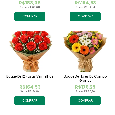
R$188,05
R$164,53
3x de R$ 62,68
3x de R$ 54,84
COMPRAR
COMPRAR
Buquê De 12 Rosas Vermelhas
Buquê De Flores Do Campo
Grande
R$164,53
R$176,29
3x de R$ 54,84
3x de R$ 58,76
COMPRAR
COMPRAR