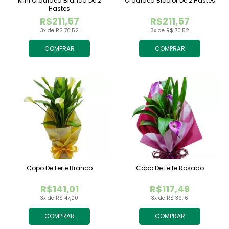
Mini Orquídea Branca De 2
Orquídea Bicolor De 2 Hastes
Hastes
R$211,57
R$211,57
3x de R$ 70,52
3x de R$ 70,52
COMPRAR
COMPRAR
Copo De Leite Branco
Copo De Leite Rosado
R$141,01
R$117,49
3x de R$ 47,00
3x de R$ 39,16
COMPRAR
COMPRAR