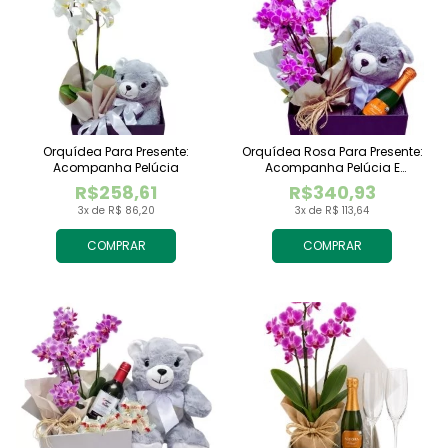
Orquídea Para Presente:
Orquídea Rosa Para Presente:
Acompanha Pelúcia
Acompanha Pelúcia E
Espumante
R$258,61
R$340,93
3x de R$ 86,20
3x de R$ 113,64
COMPRAR
COMPRAR