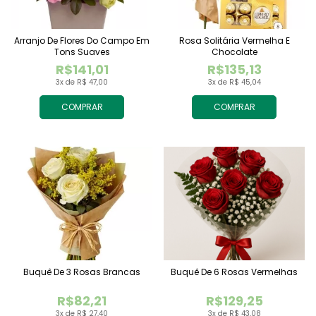
Arranjo De Flores Do Campo Em
Rosa Solitária Vermelha E
Tons Suaves
Chocolate
R$141,01
R$135,13
3x de R$ 47,00
3x de R$ 45,04
COMPRAR
COMPRAR
Buquê De 3 Rosas Brancas
Buquê De 6 Rosas Vermelhas
R$82,21
R$129,25
3x de R$ 27,40
3x de R$ 43,08