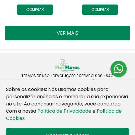
COMPRAR
COMPRAR
VER MAIS
TERMOS DE USO
•
DEVOLUÇÕES E REEMBOLSOS
•
SAC
QUEM SOMOS
•
POLÍTICA DE PRIVACIDADE
•
POLÍTICA DE COOKIES
Sobre os cookies: Nós usamos cookies para
personalizar anúncios e melhorar a sua experiência
no site.
Ao continuar navegando, você concorda
ROSANE CRISTINA LINS DE VESCONCELOS | CNPJ: 55.381.783/0001-92
com a nossa
Política de Privacidade
e
Política de
CAIS SANTA RITA, no SN, BOX 34-35, Sao Jose - Recife - PE - 50020-
455
Cookies
.
WhatsApp: (81) 99255-126
| Telefone: (81) 9 9925-5126
© 2024-2026 - Todos os direitos reservados - Desenvolvido por
BEX