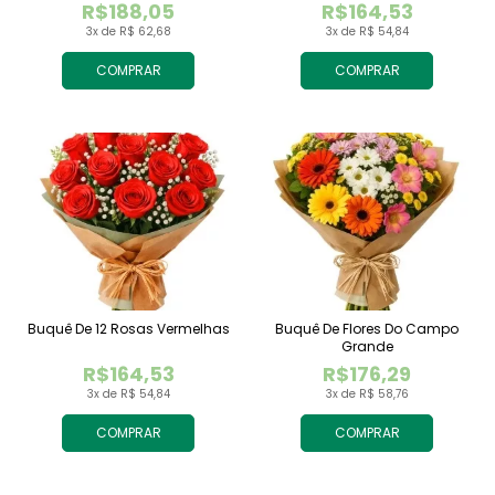
R$188,05
R$164,53
3x de R$ 62,68
3x de R$ 54,84
COMPRAR
COMPRAR
Buquê De 12 Rosas Vermelhas
Buquê De Flores Do Campo
Grande
R$164,53
R$176,29
3x de R$ 54,84
3x de R$ 58,76
COMPRAR
COMPRAR