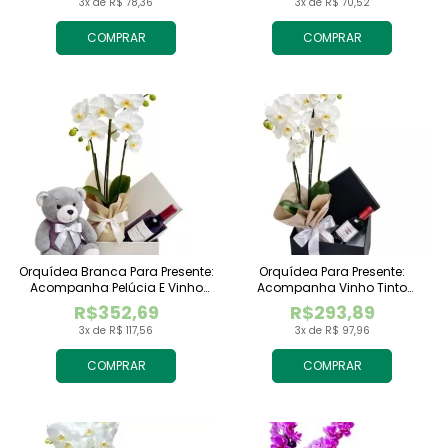
3x de R$ 78,36
3x de R$ 70,52
COMPRAR
COMPRAR
Orquídea Branca Para Presente:
Orquídea Para Presente:
Acompanha Pelúcia E Vinho
Acompanha Vinho Tinto
Tinto Importado
Importado
R$352,69
R$293,89
3x de R$ 117,56
3x de R$ 97,96
COMPRAR
COMPRAR