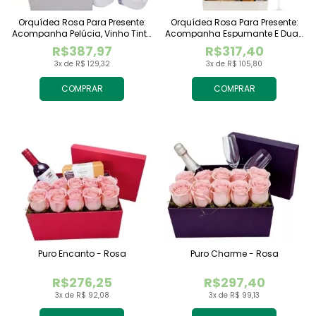
Orquídea Rosa Para Presente:
Orquídea Rosa Para Presente:
Acompanha Pelúcia, Vinho Tinto
Acompanha Espumante E Duas
Importado E Chocolate
Taças
R$387,97
R$317,40
Raffaello
3x de R$ 129,32
3x de R$ 105,80
COMPRAR
COMPRAR
Puro Encanto - Rosa
Puro Charme - Rosa
R$276,25
R$297,40
3x de R$ 92,08
3x de R$ 99,13