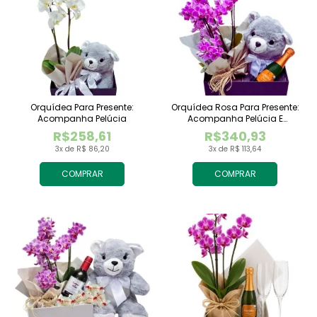
Orquídea Para Presente:
Orquídea Rosa Para Presente:
Acompanha Pelúcia
Acompanha Pelúcia E
Espumante
R$258,61
R$340,93
3x de R$ 86,20
3x de R$ 113,64
COMPRAR
COMPRAR