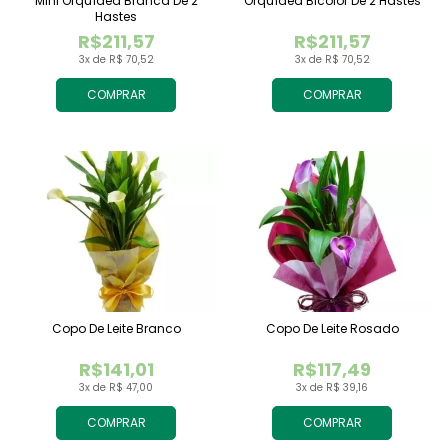
Mini Orquídea Branca De 2
Orquídea Bicolor De 2 Hastes
Hastes
R$211,57
R$211,57
3x de R$ 70,52
3x de R$ 70,52
COMPRAR
COMPRAR
Copo De Leite Branco
Copo De Leite Rosado
R$141,01
R$117,49
3x de R$ 47,00
3x de R$ 39,16
COMPRAR
COMPRAR