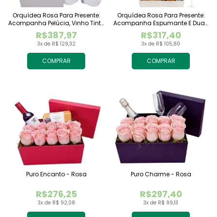
Orquídea Rosa Para Presente:
Orquídea Rosa Para Presente:
Acompanha Pelúcia, Vinho Tinto
Acompanha Espumante E Duas
Importado E Chocolate
Taças
R$387,97
R$317,40
Raffaello
3x de R$ 129,32
3x de R$ 105,80
COMPRAR
COMPRAR
Puro Encanto - Rosa
Puro Charme - Rosa
R$276,25
R$297,40
3x de R$ 92,08
3x de R$ 99,13