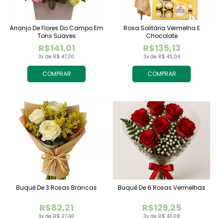
Arranjo De Flores Do Campo Em
Rosa Solitária Vermelha E
Tons Suaves
Chocolate
R$141,01
R$135,13
3x de R$ 47,00
3x de R$ 45,04
COMPRAR
COMPRAR
Buquê De 3 Rosas Brancas
Buquê De 6 Rosas Vermelhas
R$82,21
R$129,25
3x de R$ 27,40
3x de R$ 43,08