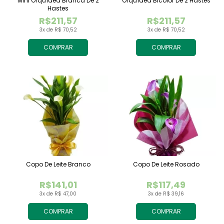
Mini Orquídea Branca De 2
Orquídea Bicolor De 2 Hastes
Hastes
R$211,57
R$211,57
3x de R$ 70,52
3x de R$ 70,52
COMPRAR
COMPRAR
Copo De Leite Branco
Copo De Leite Rosado
R$141,01
R$117,49
3x de R$ 47,00
3x de R$ 39,16
COMPRAR
COMPRAR