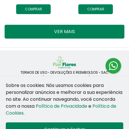
COMPRAR
COMPRAR
VER MAIS
TERMOS DE USO
•
DEVOLUÇÕES E REEMBOLSOS
•
SAC
QUEM SOMOS
•
POLÍTICA DE PRIVACIDADE
•
POLÍTICA DE COOKIES
Sobre os cookies: Nós usamos cookies para
personalizar anúncios e melhorar a sua experiência
no site.
Ao continuar navegando, você concorda
ROSANE CRISTINA LINS DE VESCONCELOS | CNPJ: 55.381.783/0001-92
com a nossa
Política de Privacidade
e
Política de
CAIS SANTA RITA, no SN, BOX 34-35, Sao Jose - Recife - PE - 50020-
455
Cookies
.
WhatsApp: (81) 99255-126
| Telefone: (81) 9 9925-5126
© 2024-2026 - Todos os direitos reservados - Desenvolvido por
BEX