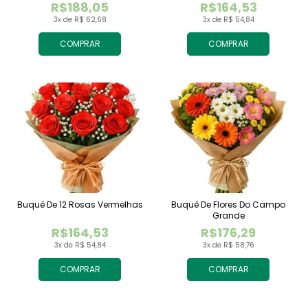
R$188,05
R$164,53
3x de R$ 62,68
3x de R$ 54,84
COMPRAR
COMPRAR
Buquê De 12 Rosas Vermelhas
Buquê De Flores Do Campo
Grande
R$164,53
R$176,29
3x de R$ 54,84
3x de R$ 58,76
COMPRAR
COMPRAR