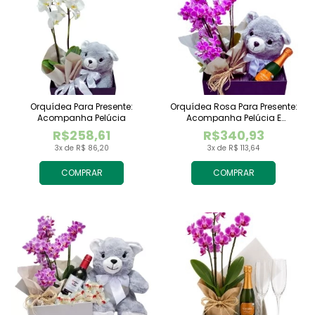
Orquídea Para Presente:
Orquídea Rosa Para Presente:
Acompanha Pelúcia
Acompanha Pelúcia E
Espumante
R$258,61
R$340,93
3x de R$ 86,20
3x de R$ 113,64
COMPRAR
COMPRAR