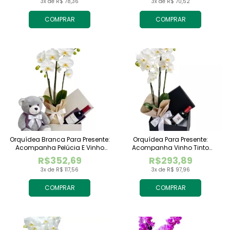
3x de R$ 78,36
3x de R$ 70,52
COMPRAR
COMPRAR
Orquídea Branca Para Presente:
Orquídea Para Presente:
Acompanha Pelúcia E Vinho
Acompanha Vinho Tinto
Tinto Importado
Importado
R$352,69
R$293,89
3x de R$ 117,56
3x de R$ 97,96
COMPRAR
COMPRAR