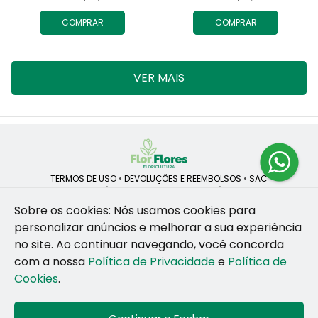
COMPRAR
COMPRAR
VER MAIS
TERMOS DE USO
•
DEVOLUÇÕES E REEMBOLSOS
•
SAC
QUEM SOMOS
•
POLÍTICA DE PRIVACIDADE
•
POLÍTICA DE COOKIES
Sobre os cookies: Nós usamos cookies para
personalizar anúncios e melhorar a sua experiência
no site.
Ao continuar navegando, você concorda
ROSANE CRISTINA LINS DE VESCONCELOS | CNPJ: 55.381.783/0001-92
com a nossa
Política de Privacidade
e
Política de
CAIS SANTA RITA, no SN, BOX 34-35, Sao Jose - Recife - PE - 50020-
455
Cookies
.
WhatsApp: (81) 99255-126
| Telefone: (81) 9 9925-5126
© 2024-2026 - Todos os direitos reservados - Desenvolvido por
BEX