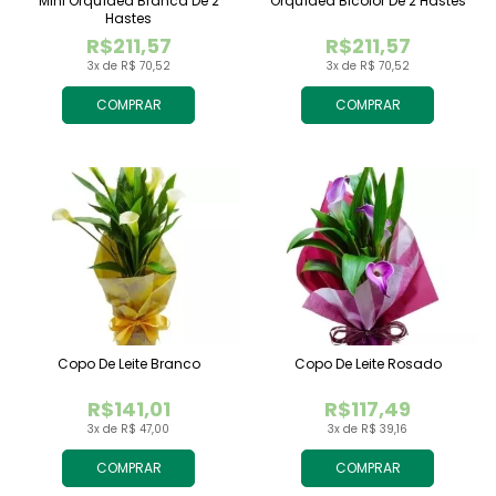
Mini Orquídea Branca De 2
Orquídea Bicolor De 2 Hastes
Hastes
R$211,57
R$211,57
3x de R$ 70,52
3x de R$ 70,52
COMPRAR
COMPRAR
Copo De Leite Branco
Copo De Leite Rosado
R$141,01
R$117,49
3x de R$ 47,00
3x de R$ 39,16
COMPRAR
COMPRAR