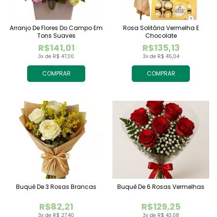
Arranjo De Flores Do Campo Em
Rosa Solitária Vermelha E
Tons Suaves
Chocolate
R$141,01
R$135,13
3x de R$ 47,00
3x de R$ 45,04
COMPRAR
COMPRAR
Buquê De 3 Rosas Brancas
Buquê De 6 Rosas Vermelhas
R$82,21
R$129,25
3x de R$ 27,40
3x de R$ 43,08