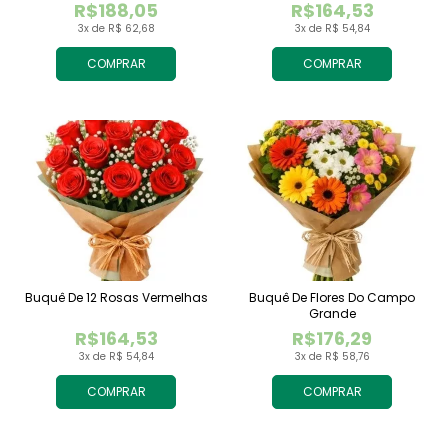
R$188,05
R$164,53
3x de R$ 62,68
3x de R$ 54,84
COMPRAR
COMPRAR
Buquê De 12 Rosas Vermelhas
Buquê De Flores Do Campo
Grande
R$164,53
R$176,29
3x de R$ 54,84
3x de R$ 58,76
COMPRAR
COMPRAR