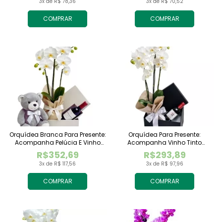
3x de R$ 78,36
3x de R$ 70,52
COMPRAR
COMPRAR
Orquídea Branca Para Presente:
Orquídea Para Presente:
Acompanha Pelúcia E Vinho
Acompanha Vinho Tinto
Tinto Importado
Importado
R$352,69
R$293,89
3x de R$ 117,56
3x de R$ 97,96
COMPRAR
COMPRAR