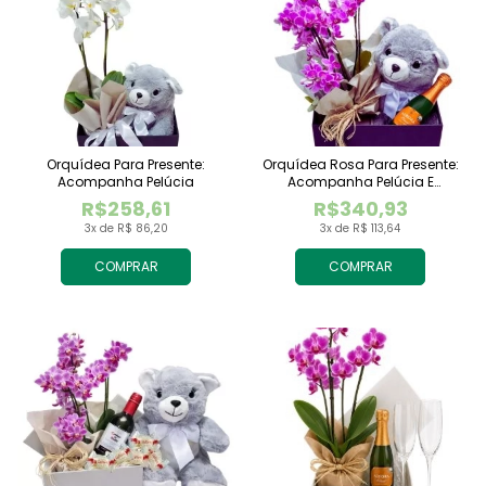
Orquídea Para Presente:
Orquídea Rosa Para Presente:
Acompanha Pelúcia
Acompanha Pelúcia E
Espumante
R$258,61
R$340,93
3x de R$ 86,20
3x de R$ 113,64
COMPRAR
COMPRAR