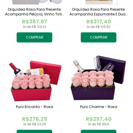
Orquídea Rosa Para Presente:
Orquídea Rosa Para Presente:
Acompanha Pelúcia, Vinho Tinto
Acompanha Espumante E Duas
Importado E Chocolate
Taças
R$387,97
R$317,40
Raffaello
3x de R$ 129,32
3x de R$ 105,80
COMPRAR
COMPRAR
Puro Encanto - Rosa
Puro Charme - Rosa
R$276,25
R$297,40
3x de R$ 92,08
3x de R$ 99,13