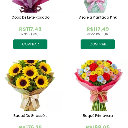
Copo De Leite Rosado
Azaleia Plantada Pink
R$117,49
R$117,49
3x de R$ 39,16
3x de R$ 39,16
COMPRAR
COMPRAR
Buquê De Girassóis
Buquê Primavera
R$176,29
R$188,05