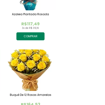
Azaleia Plantada Rosada
R$117,49
3x de R$ 39,16
COMPRAR
Buquê De 12 Rosas Amarelas
R$164,53