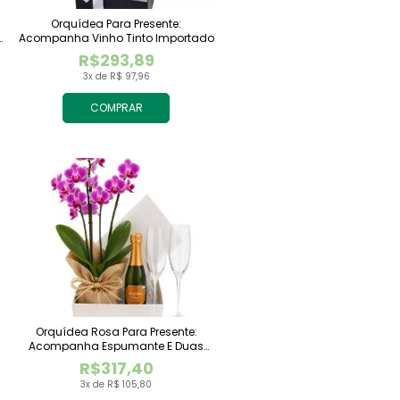
Orquídea Para Presente:
Acompanha Vinho Tinto Importado
R$293,89
3x de R$ 97,96
COMPRAR
Orquídea Rosa Para Presente:
Acompanha Espumante E Duas
Taças
R$317,40
3x de R$ 105,80