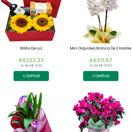
Brilho De Luz
Mini Orquídea Branca De 2 Hastes
R$223,33
R$211,57
3x de R$ 74,44
3x de R$ 70,52
COMPRAR
COMPRAR