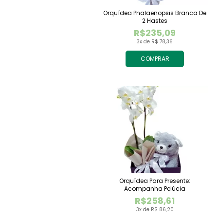
Orquídea Phalaenopsis Branca De
2 Hastes
R$235,09
3x de R$ 78,36
COMPRAR
Orquídea Para Presente:
Acompanha Pelúcia
R$258,61
3x de R$ 86,20