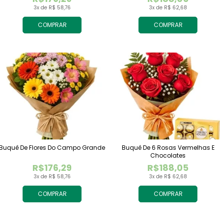
3x de R$ 58,76
3x de R$ 62,68
COMPRAR
COMPRAR
Buquê De Flores Do Campo Grande
Buquê De 6 Rosas Vermelhas E
Chocolates
R$176,29
R$188,05
3x de R$ 58,76
3x de R$ 62,68
COMPRAR
COMPRAR