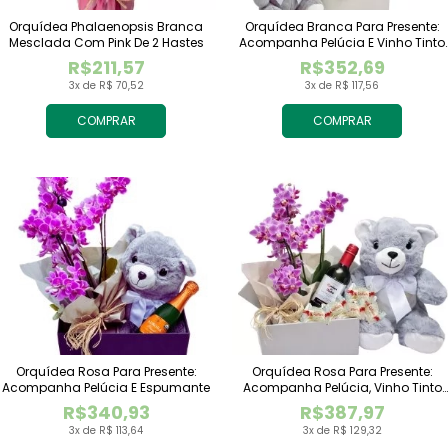
Orquídea Phalaenopsis Branca
Orquídea Branca Para Presente:
Mesclada Com Pink De 2 Hastes
Acompanha Pelúcia E Vinho Tinto
Importado
R$211,57
R$352,69
3x de R$ 70,52
3x de R$ 117,56
COMPRAR
COMPRAR
Orquídea Rosa Para Presente:
Orquídea Rosa Para Presente:
Acompanha Pelúcia E Espumante
Acompanha Pelúcia, Vinho Tinto
Importado E Chocolate Raffaello
R$340,93
R$387,97
3x de R$ 113,64
3x de R$ 129,32