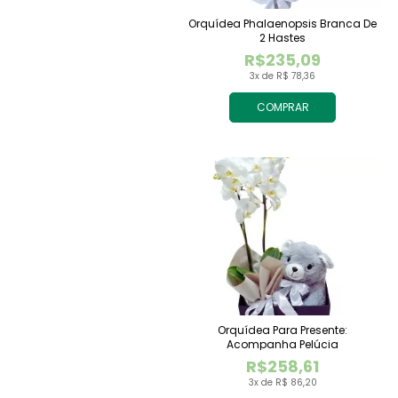
Orquídea Phalaenopsis Branca De
2 Hastes
R$235,09
3x de R$ 78,36
COMPRAR
Orquídea Para Presente:
Acompanha Pelúcia
R$258,61
3x de R$ 86,20