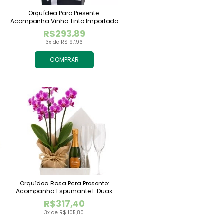
Orquídea Para Presente:
Acompanha Vinho Tinto Importado
R$293,89
3x de R$ 97,96
COMPRAR
Orquídea Rosa Para Presente:
Acompanha Espumante E Duas
Taças
R$317,40
3x de R$ 105,80