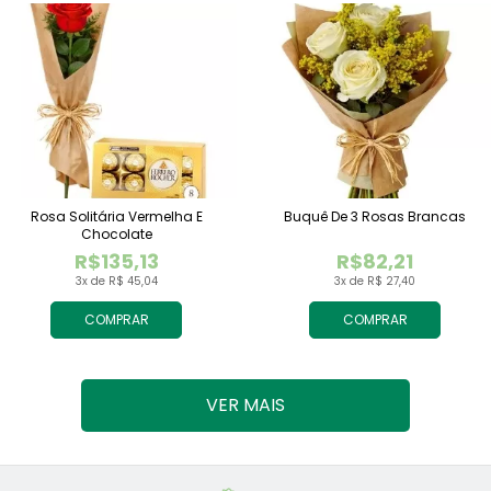
Rosa Solitária Vermelha E
Buquê De 3 Rosas Brancas
Chocolate
R$135,13
R$82,21
3x de R$ 45,04
3x de R$ 27,40
COMPRAR
COMPRAR
VER MAIS