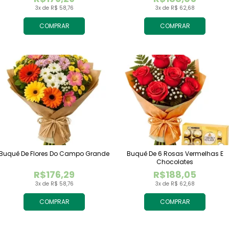
3x de R$ 58,76
3x de R$ 62,68
COMPRAR
COMPRAR
Buquê De Flores Do Campo Grande
Buquê De 6 Rosas Vermelhas E
Chocolates
R$176,29
R$188,05
3x de R$ 58,76
3x de R$ 62,68
COMPRAR
COMPRAR