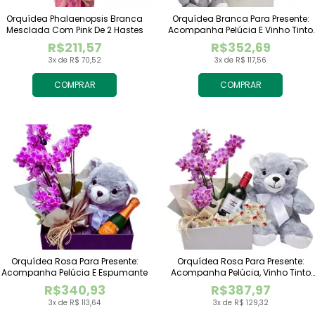
Orquídea Phalaenopsis Branca
Orquídea Branca Para Presente:
Mesclada Com Pink De 2 Hastes
Acompanha Pelúcia E Vinho Tinto
Importado
R$211,57
R$352,69
3x de R$ 70,52
3x de R$ 117,56
COMPRAR
COMPRAR
Orquídea Rosa Para Presente:
Orquídea Rosa Para Presente:
Acompanha Pelúcia E Espumante
Acompanha Pelúcia, Vinho Tinto
Importado E Chocolate Raffaello
R$340,93
R$387,97
3x de R$ 113,64
3x de R$ 129,32