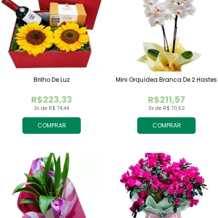
Brilho De Luz
Mini Orquídea Branca De 2 Hastes
R$223,33
R$211,57
3x de R$ 74,44
3x de R$ 70,52
COMPRAR
COMPRAR