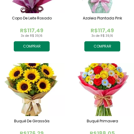
Copo De Leite Rosado
Azaleia Plantada Pink
R$117,49
R$117,49
3x de R$ 39,16
3x de R$ 39,16
COMPRAR
COMPRAR
Buquê De Girassóis
Buquê Primavera
R$176,29
R$188,05