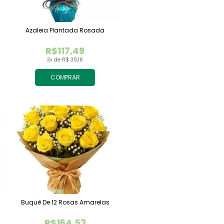
Azaleia Plantada Rosada
R$117,49
3x de R$ 39,16
COMPRAR
Buquê De 12 Rosas Amarelas
R$164,53