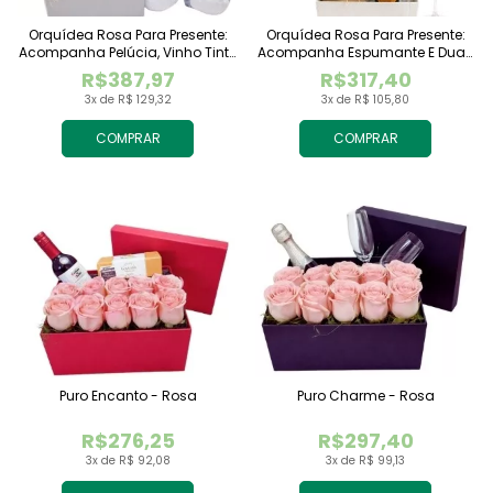
Orquídea Rosa Para Presente:
Orquídea Rosa Para Presente:
Acompanha Pelúcia, Vinho Tinto
Acompanha Espumante E Duas
Importado E Chocolate
Taças
R$387,97
R$317,40
Raffaello
3x de R$ 129,32
3x de R$ 105,80
COMPRAR
COMPRAR
Puro Encanto - Rosa
Puro Charme - Rosa
R$276,25
R$297,40
3x de R$ 92,08
3x de R$ 99,13