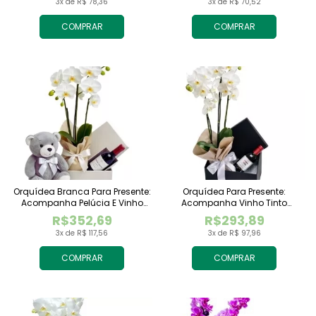
3x de R$ 78,36
3x de R$ 70,52
COMPRAR
COMPRAR
Orquídea Branca Para Presente:
Orquídea Para Presente:
Acompanha Pelúcia E Vinho
Acompanha Vinho Tinto
Tinto Importado
Importado
R$352,69
R$293,89
3x de R$ 117,56
3x de R$ 97,96
COMPRAR
COMPRAR