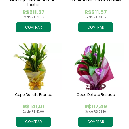
Mini Orquídea Branca De 2
Orquídea Bicolor De 2 Hastes
Hastes
R$211,57
R$211,57
3x de R$ 70,52
3x de R$ 70,52
COMPRAR
COMPRAR
Copo De Leite Branco
Copo De Leite Rosado
R$141,01
R$117,49
3x de R$ 47,00
3x de R$ 39,16
COMPRAR
COMPRAR