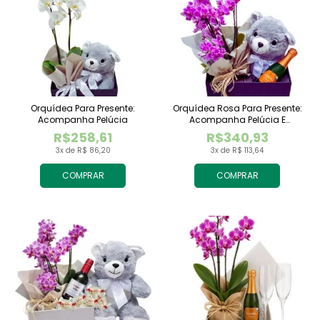
Orquídea Para Presente:
Orquídea Rosa Para Presente:
Acompanha Pelúcia
Acompanha Pelúcia E
Espumante
R$258,61
R$340,93
3x de R$ 86,20
3x de R$ 113,64
COMPRAR
COMPRAR