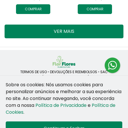
COMPRAR
COMPRAR
VER MAIS
TERMOS DE USO
•
DEVOLUÇÕES E REEMBOLSOS
•
SAC
QUEM SOMOS
•
POLÍTICA DE PRIVACIDADE
•
POLÍTICA DE COOKIES
Sobre os cookies: Nós usamos cookies para
personalizar anúncios e melhorar a sua experiência
no site.
Ao continuar navegando, você concorda
ROSANE CRISTINA LINS DE VESCONCELOS | CNPJ: 55.381.783/0001-92
com a nossa
Política de Privacidade
e
Política de
CAIS SANTA RITA, no SN, BOX 34-35, Sao Jose - Recife - PE - 50020-
455
Cookies
.
WhatsApp: (81) 99255-126
| Telefone: (81) 9 9925-5126
© 2024-2026 - Todos os direitos reservados - Desenvolvido por
BEX