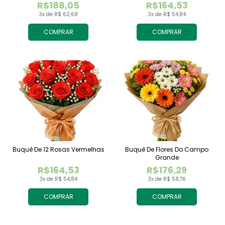
R$188,05
R$164,53
3x de R$ 62,68
3x de R$ 54,84
COMPRAR
COMPRAR
Buquê De 12 Rosas Vermelhas
Buquê De Flores Do Campo
Grande
R$164,53
R$176,29
3x de R$ 54,84
3x de R$ 58,76
COMPRAR
COMPRAR