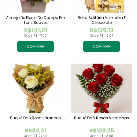
Arranjo De Flores Do Campo Em
Rosa Solitária Vermelha E
Tons Suaves
Chocolate
R$141,01
R$135,13
3x de R$ 47,00
3x de R$ 45,04
COMPRAR
COMPRAR
Buquê De 3 Rosas Brancas
Buquê De 6 Rosas Vermelhas
R$82,21
R$129,25
3x de R$ 27,40
3x de R$ 43,08