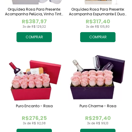
Orquídea Rosa Para Presente:
Orquídea Rosa Para Presente:
Acompanha Pelúcia, Vinho Tinto
Acompanha Espumante E Duas
Importado E Chocolate
Taças
R$387,97
R$317,40
Raffaello
3x de R$ 129,32
3x de R$ 105,80
COMPRAR
COMPRAR
Puro Encanto - Rosa
Puro Charme - Rosa
R$276,25
R$297,40
3x de R$ 92,08
3x de R$ 99,13