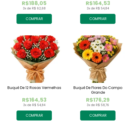
R$188,05
R$164,53
3x de R$ 62,68
3x de R$ 54,84
COMPRAR
COMPRAR
Buquê De 12 Rosas Vermelhas
Buquê De Flores Do Campo
Grande
R$164,53
R$176,29
3x de R$ 54,84
3x de R$ 58,76
COMPRAR
COMPRAR