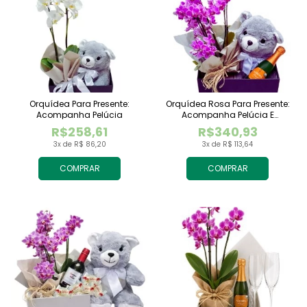
Orquídea Para Presente:
Orquídea Rosa Para Presente:
Acompanha Pelúcia
Acompanha Pelúcia E
Espumante
R$258,61
R$340,93
3x de R$ 86,20
3x de R$ 113,64
COMPRAR
COMPRAR