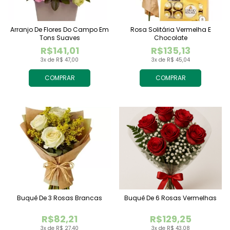
Arranjo De Flores Do Campo Em
Rosa Solitária Vermelha E
Tons Suaves
Chocolate
R$141,01
R$135,13
3x de R$ 47,00
3x de R$ 45,04
COMPRAR
COMPRAR
Buquê De 3 Rosas Brancas
Buquê De 6 Rosas Vermelhas
R$82,21
R$129,25
3x de R$ 27,40
3x de R$ 43,08