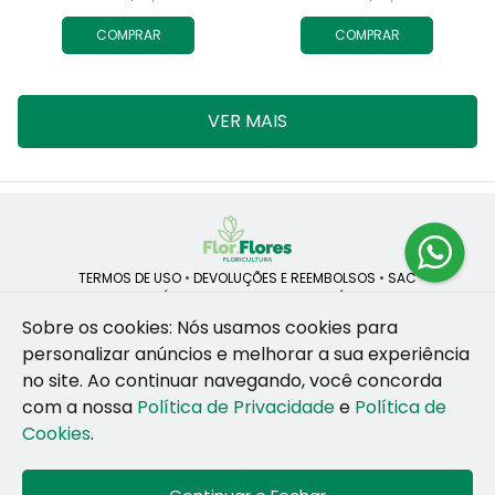
COMPRAR
COMPRAR
VER MAIS
TERMOS DE USO
•
DEVOLUÇÕES E REEMBOLSOS
•
SAC
QUEM SOMOS
•
POLÍTICA DE PRIVACIDADE
•
POLÍTICA DE COOKIES
Sobre os cookies: Nós usamos cookies para
personalizar anúncios e melhorar a sua experiência
no site.
Ao continuar navegando, você concorda
ROSANE CRISTINA LINS DE VESCONCELOS | CNPJ: 55.381.783/0001-92
com a nossa
Política de Privacidade
e
Política de
CAIS SANTA RITA, no SN, BOX 34-35, Sao Jose - Recife - PE - 50020-
455
Cookies
.
WhatsApp: (81) 99255-126
| Telefone: (81) 9 9925-5126
© 2024-2026 - Todos os direitos reservados - Desenvolvido por
BEX