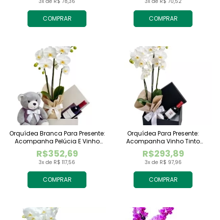
3x de R$ 78,36
3x de R$ 70,52
COMPRAR
COMPRAR
Orquídea Branca Para Presente:
Orquídea Para Presente:
Acompanha Pelúcia E Vinho
Acompanha Vinho Tinto
Tinto Importado
Importado
R$352,69
R$293,89
3x de R$ 117,56
3x de R$ 97,96
COMPRAR
COMPRAR