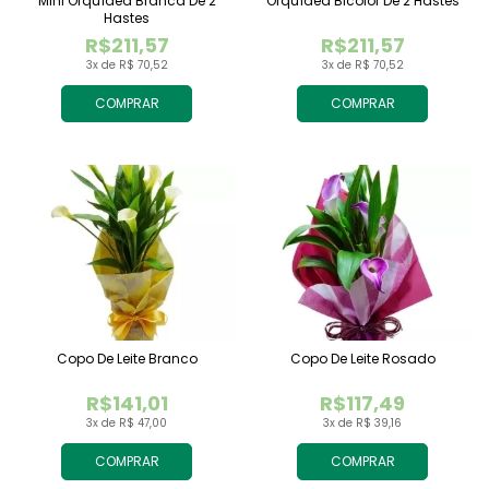
Mini Orquídea Branca De 2
Orquídea Bicolor De 2 Hastes
Hastes
R$211,57
R$211,57
3x de R$ 70,52
3x de R$ 70,52
COMPRAR
COMPRAR
Copo De Leite Branco
Copo De Leite Rosado
R$141,01
R$117,49
3x de R$ 47,00
3x de R$ 39,16
COMPRAR
COMPRAR