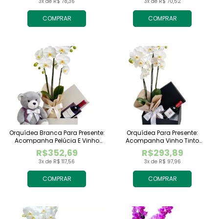
3x de R$ 78,36
3x de R$ 70,52
COMPRAR
COMPRAR
Orquídea Branca Para Presente:
Orquídea Para Presente:
Acompanha Pelúcia E Vinho
Acompanha Vinho Tinto
Tinto Importado
Importado
R$352,69
R$293,89
3x de R$ 117,56
3x de R$ 97,96
COMPRAR
COMPRAR