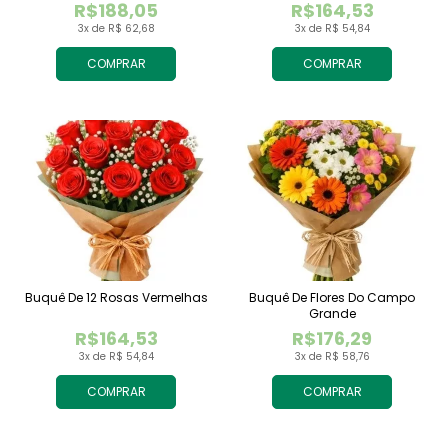
R$188,05
R$164,53
3x de R$ 62,68
3x de R$ 54,84
COMPRAR
COMPRAR
Buquê De 12 Rosas Vermelhas
Buquê De Flores Do Campo
Grande
R$164,53
R$176,29
3x de R$ 54,84
3x de R$ 58,76
COMPRAR
COMPRAR