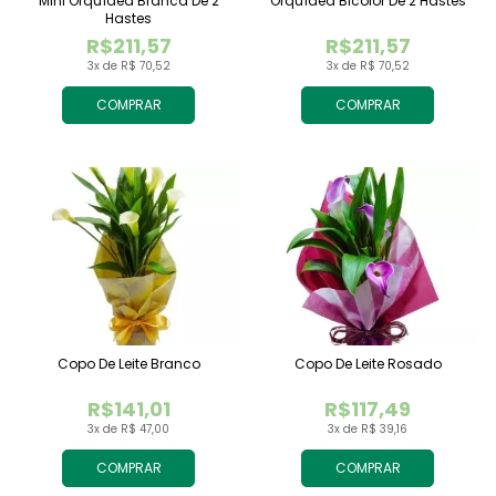
Mini Orquídea Branca De 2
Orquídea Bicolor De 2 Hastes
Hastes
R$211,57
R$211,57
3x de R$ 70,52
3x de R$ 70,52
COMPRAR
COMPRAR
Copo De Leite Branco
Copo De Leite Rosado
R$141,01
R$117,49
3x de R$ 47,00
3x de R$ 39,16
COMPRAR
COMPRAR