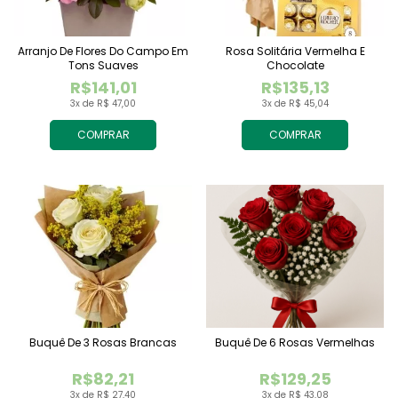
Arranjo De Flores Do Campo Em
Rosa Solitária Vermelha E
Tons Suaves
Chocolate
R$141,01
R$135,13
3x de R$ 47,00
3x de R$ 45,04
COMPRAR
COMPRAR
Buquê De 3 Rosas Brancas
Buquê De 6 Rosas Vermelhas
R$82,21
R$129,25
3x de R$ 27,40
3x de R$ 43,08