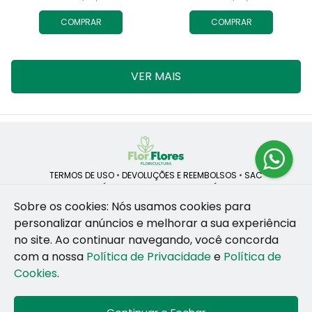
COMPRAR
COMPRAR
VER MAIS
TERMOS DE USO
•
DEVOLUÇÕES E REEMBOLSOS
•
SAC
QUEM SOMOS
•
POLÍTICA DE PRIVACIDADE
•
POLÍTICA DE COOKIES
Sobre os cookies: Nós usamos cookies para
personalizar anúncios e melhorar a sua experiência
no site.
Ao continuar navegando, você concorda
ROSANE CRISTINA LINS DE VESCONCELOS | CNPJ: 55.381.783/0001-92
com a nossa
Política de Privacidade
e
Política de
CAIS SANTA RITA, no SN, BOX 34-35, Sao Jose - Recife - PE - 50020-
455
Cookies
.
WhatsApp: (81) 99255-126
| Telefone: (81) 9 9925-5126
© 2024-2026 - Todos os direitos reservados - Desenvolvido por
BEX