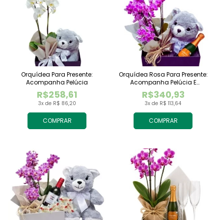
Orquídea Para Presente:
Orquídea Rosa Para Presente:
Acompanha Pelúcia
Acompanha Pelúcia E
Espumante
R$258,61
R$340,93
3x de R$ 86,20
3x de R$ 113,64
COMPRAR
COMPRAR