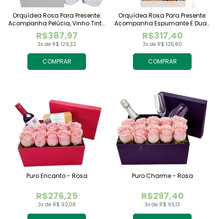
Orquídea Rosa Para Presente:
Orquídea Rosa Para Presente:
Acompanha Pelúcia, Vinho Tinto
Acompanha Espumante E Duas
Importado E Chocolate
Taças
R$387,97
R$317,40
Raffaello
3x de R$ 129,32
3x de R$ 105,80
COMPRAR
COMPRAR
Puro Encanto - Rosa
Puro Charme - Rosa
R$276,25
R$297,40
3x de R$ 92,08
3x de R$ 99,13