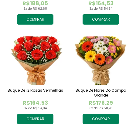
R$188,05
R$164,53
3x de R$ 62,68
3x de R$ 54,84
COMPRAR
COMPRAR
Buquê De 12 Rosas Vermelhas
Buquê De Flores Do Campo
Grande
R$164,53
R$176,29
3x de R$ 54,84
3x de R$ 58,76
COMPRAR
COMPRAR