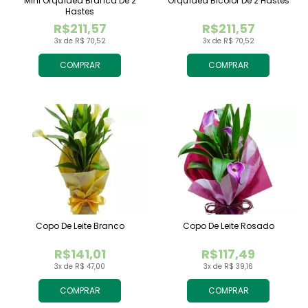
Mini Orquídea Branca De 2
Orquídea Bicolor De 2 Hastes
Hastes
R$211,57
R$211,57
3x de R$ 70,52
3x de R$ 70,52
COMPRAR
COMPRAR
Copo De Leite Branco
Copo De Leite Rosado
R$141,01
R$117,49
3x de R$ 47,00
3x de R$ 39,16
COMPRAR
COMPRAR