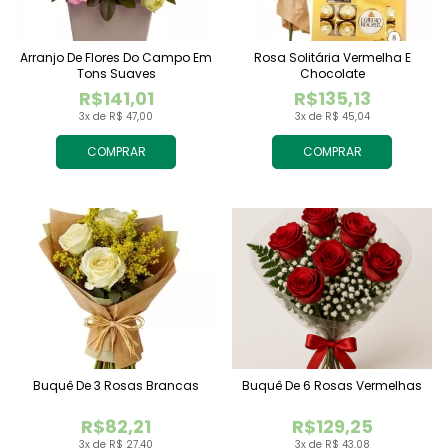
Arranjo De Flores Do Campo Em
Rosa Solitária Vermelha E
Tons Suaves
Chocolate
R$141,01
R$135,13
3x de R$ 47,00
3x de R$ 45,04
COMPRAR
COMPRAR
Buquê De 3 Rosas Brancas
Buquê De 6 Rosas Vermelhas
R$82,21
R$129,25
3x de R$ 27,40
3x de R$ 43,08