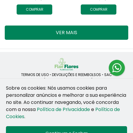
COMPRAR
COMPRAR
VER MAIS
TERMOS DE USO
•
DEVOLUÇÕES E REEMBOLSOS
•
SAC
QUEM SOMOS
•
POLÍTICA DE PRIVACIDADE
•
POLÍTICA DE COOKIES
Sobre os cookies: Nós usamos cookies para
personalizar anúncios e melhorar a sua experiência
no site.
Ao continuar navegando, você concorda
ROSANE CRISTINA LINS DE VESCONCELOS | CNPJ: 55.381.783/0001-92
com a nossa
Política de Privacidade
e
Política de
CAIS SANTA RITA, no SN, BOX 34-35, Sao Jose - Recife - PE - 50020-
455
Cookies
.
WhatsApp: (81) 99255-126
| Telefone: (81) 9 9925-5126
© 2024-2026 - Todos os direitos reservados - Desenvolvido por
BEX