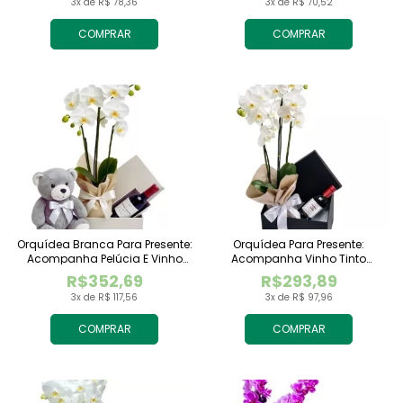
3x de R$ 78,36
3x de R$ 70,52
COMPRAR
COMPRAR
Orquídea Branca Para Presente:
Orquídea Para Presente:
Acompanha Pelúcia E Vinho
Acompanha Vinho Tinto
Tinto Importado
Importado
R$352,69
R$293,89
3x de R$ 117,56
3x de R$ 97,96
COMPRAR
COMPRAR