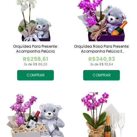
Orquídea Para Presente:
Orquídea Rosa Para Presente:
Acompanha Pelúcia
Acompanha Pelúcia E
Espumante
R$258,61
R$340,93
3x de R$ 86,20
3x de R$ 113,64
COMPRAR
COMPRAR