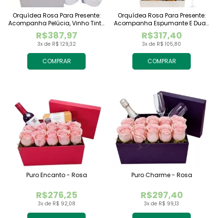
Orquídea Rosa Para Presente:
Orquídea Rosa Para Presente:
Acompanha Pelúcia, Vinho Tinto
Acompanha Espumante E Duas
Importado E Chocolate
Taças
R$387,97
R$317,40
Raffaello
3x de R$ 129,32
3x de R$ 105,80
COMPRAR
COMPRAR
Puro Encanto - Rosa
Puro Charme - Rosa
R$276,25
R$297,40
3x de R$ 92,08
3x de R$ 99,13