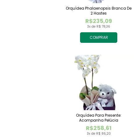
Orquídea Phalaenopsis Branca De
2 Hastes
R$235,09
3x de R$ 78,36
COMPRAR
Orquídea Para Presente:
Acompanha Pelúcia
R$258,61
3x de R$ 86,20