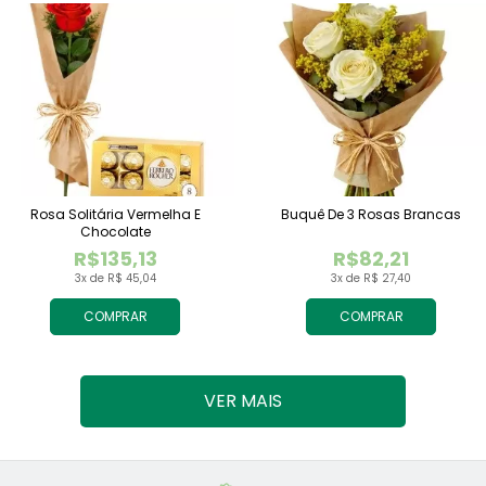
Rosa Solitária Vermelha E
Buquê De 3 Rosas Brancas
Chocolate
R$135,13
R$82,21
3x de R$ 45,04
3x de R$ 27,40
COMPRAR
COMPRAR
VER MAIS