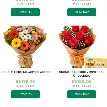
3x de R$ 58,76
3x de R$ 62,68
COMPRAR
COMPRAR
Buquê De Flores Do Campo Grande
Buquê De 6 Rosas Vermelhas E
Chocolates
R$176,29
R$188,05
3x de R$ 58,76
3x de R$ 62,68
COMPRAR
COMPRAR