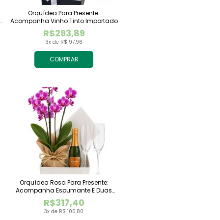
Orquídea Para Presente:
Acompanha Vinho Tinto Importado
R$293,89
3x de R$ 97,96
COMPRAR
Orquídea Rosa Para Presente:
Acompanha Espumante E Duas
Taças
R$317,40
3x de R$ 105,80