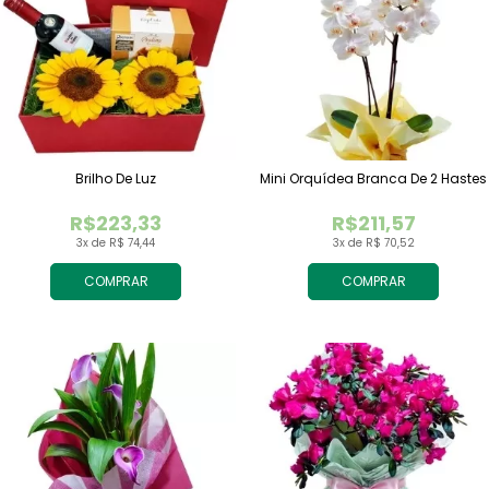
Brilho De Luz
Mini Orquídea Branca De 2 Hastes
R$223,33
R$211,57
3x de R$ 74,44
3x de R$ 70,52
COMPRAR
COMPRAR