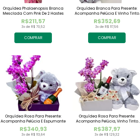
Orquídea Phalaenopsis Branca
Orquídea Branca Para Presente:
Mesclada Com Pink De 2 Hastes
Acompanha Pelúcia E Vinho Tinto
Importado
R$211,57
R$352,69
3x de R$ 70,52
3x de R$ 117,56
COMPRAR
COMPRAR
Orquídea Rosa Para Presente:
Orquídea Rosa Para Presente:
Acompanha Pelúcia E Espumante
Acompanha Pelúcia, Vinho Tinto
Importado E Chocolate Raffaello
R$340,93
R$387,97
3x de R$ 113,64
3x de R$ 129,32