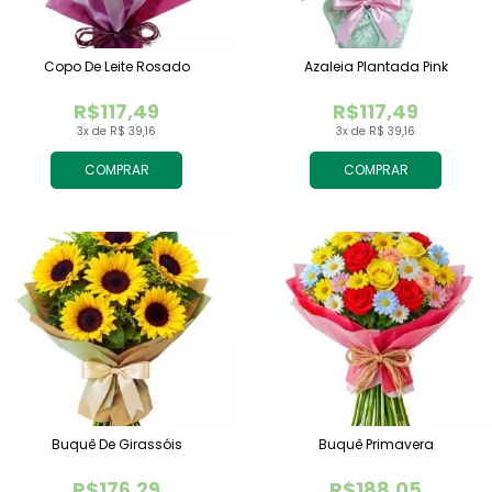
Copo De Leite Rosado
Azaleia Plantada Pink
R$117,49
R$117,49
3x de R$ 39,16
3x de R$ 39,16
COMPRAR
COMPRAR
Buquê De Girassóis
Buquê Primavera
R$176,29
R$188,05