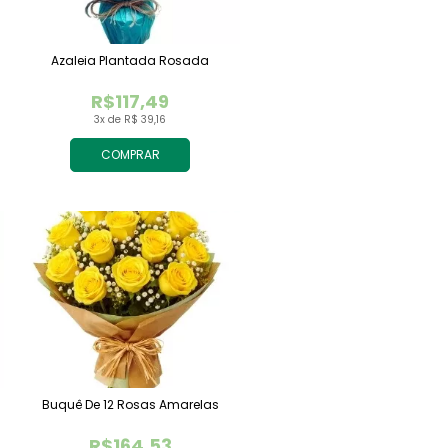
Azaleia Plantada Rosada
R$117,49
3x de R$ 39,16
COMPRAR
Buquê De 12 Rosas Amarelas
R$164,53