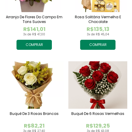
Arranjo De Flores Do Campo Em
Rosa Solitária Vermelha E
Tons Suaves
Chocolate
R$141,01
R$135,13
3x de R$ 47,00
3x de R$ 45,04
COMPRAR
COMPRAR
Buquê De 3 Rosas Brancas
Buquê De 6 Rosas Vermelhas
R$82,21
R$129,25
3x de R$ 27,40
3x de R$ 43,08