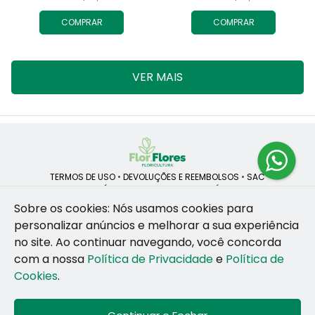
COMPRAR
COMPRAR
VER MAIS
TERMOS DE USO
•
DEVOLUÇÕES E REEMBOLSOS
•
SAC
QUEM SOMOS
•
POLÍTICA DE PRIVACIDADE
•
POLÍTICA DE COOKIES
Sobre os cookies: Nós usamos cookies para
personalizar anúncios e melhorar a sua experiência
no site.
Ao continuar navegando, você concorda
ROSANE CRISTINA LINS DE VESCONCELOS | CNPJ: 55.381.783/0001-92
com a nossa
Política de Privacidade
e
Política de
CAIS SANTA RITA, no SN, BOX 34-35, Sao Jose - Recife - PE - 50020-
455
Cookies
.
WhatsApp: (81) 99255-126
| Telefone: (81) 9 9925-5126
© 2024-2026 - Todos os direitos reservados - Desenvolvido por
BEX