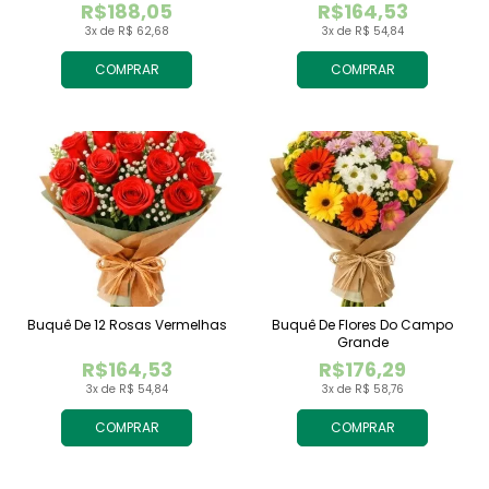
R$188,05
R$164,53
3x de R$ 62,68
3x de R$ 54,84
COMPRAR
COMPRAR
Buquê De 12 Rosas Vermelhas
Buquê De Flores Do Campo
Grande
R$164,53
R$176,29
3x de R$ 54,84
3x de R$ 58,76
COMPRAR
COMPRAR