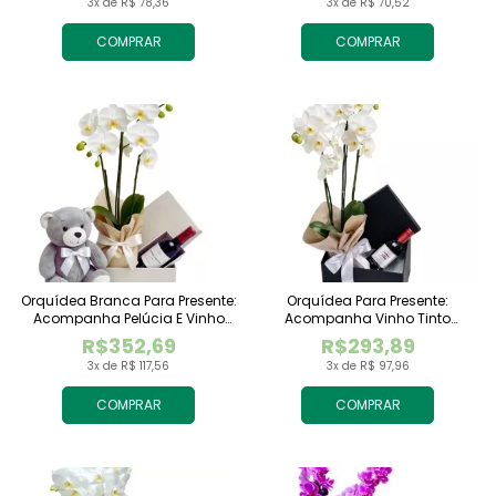
3x de R$ 78,36
3x de R$ 70,52
COMPRAR
COMPRAR
Orquídea Branca Para Presente:
Orquídea Para Presente:
Acompanha Pelúcia E Vinho
Acompanha Vinho Tinto
Tinto Importado
Importado
R$352,69
R$293,89
3x de R$ 117,56
3x de R$ 97,96
COMPRAR
COMPRAR