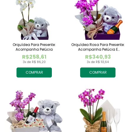
Orquídea Para Presente:
Orquídea Rosa Para Presente:
Acompanha Pelúcia
Acompanha Pelúcia E
Espumante
R$258,61
R$340,93
3x de R$ 86,20
3x de R$ 113,64
COMPRAR
COMPRAR