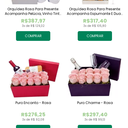
Orquídea Rosa Para Presente:
Orquídea Rosa Para Presente:
Acompanha Pelúcia, Vinho Tinto
Acompanha Espumante E Duas
Importado E Chocolate
Taças
R$387,97
R$317,40
Raffaello
3x de R$ 129,32
3x de R$ 105,80
COMPRAR
COMPRAR
Puro Encanto - Rosa
Puro Charme - Rosa
R$276,25
R$297,40
3x de R$ 92,08
3x de R$ 99,13