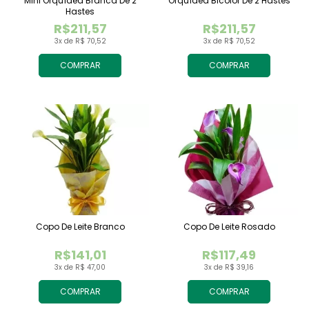
Mini Orquídea Branca De 2
Orquídea Bicolor De 2 Hastes
Hastes
R$211,57
R$211,57
3x de R$ 70,52
3x de R$ 70,52
COMPRAR
COMPRAR
Copo De Leite Branco
Copo De Leite Rosado
R$141,01
R$117,49
3x de R$ 47,00
3x de R$ 39,16
COMPRAR
COMPRAR