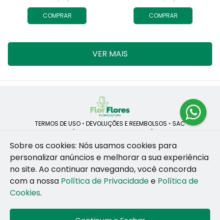
COMPRAR
COMPRAR
VER MAIS
TERMOS DE USO
•
DEVOLUÇÕES E REEMBOLSOS
•
SAC
QUEM SOMOS
•
POLÍTICA DE PRIVACIDADE
•
POLÍTICA DE COOKIES
Sobre os cookies: Nós usamos cookies para
personalizar anúncios e melhorar a sua experiência
no site.
Ao continuar navegando, você concorda
ROSANE CRISTINA LINS DE VESCONCELOS | CNPJ: 55.381.783/0001-92
com a nossa
Política de Privacidade
e
Política de
CAIS SANTA RITA, no SN, BOX 34-35, Sao Jose - Recife - PE - 50020-
455
Cookies
.
WhatsApp: (81) 99255-126
| Telefone: (81) 9 9925-5126
© 2024-2026 - Todos os direitos reservados - Desenvolvido por
BEX