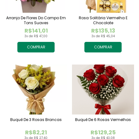
Arranjo De Flores Do Campo Em
Rosa Solitária Vermelha E
Tons Suaves
Chocolate
R$141,01
R$135,13
3x de R$ 47,00
3x de R$ 45,04
COMPRAR
COMPRAR
Buquê De 3 Rosas Brancas
Buquê De 6 Rosas Vermelhas
R$82,21
R$129,25
3x de R$ 27,40
3x de R$ 43,08