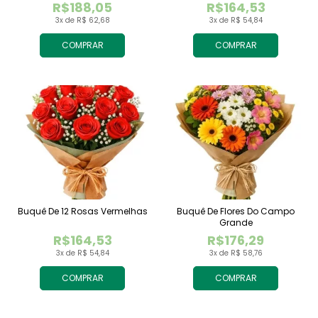
R$188,05
R$164,53
3x de R$ 62,68
3x de R$ 54,84
COMPRAR
COMPRAR
Buquê De 12 Rosas Vermelhas
Buquê De Flores Do Campo
Grande
R$164,53
R$176,29
3x de R$ 54,84
3x de R$ 58,76
COMPRAR
COMPRAR