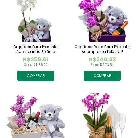
Orquídea Para Presente:
Orquídea Rosa Para Presente:
Acompanha Pelúcia
Acompanha Pelúcia E
Espumante
R$258,61
R$340,93
3x de R$ 86,20
3x de R$ 113,64
COMPRAR
COMPRAR