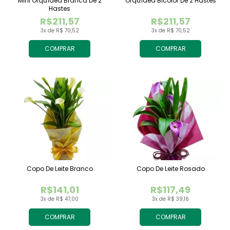
Mini Orquídea Branca De 2
Orquídea Bicolor De 2 Hastes
Hastes
R$211,57
R$211,57
3x de R$ 70,52
3x de R$ 70,52
COMPRAR
COMPRAR
Copo De Leite Branco
Copo De Leite Rosado
R$141,01
R$117,49
3x de R$ 47,00
3x de R$ 39,16
COMPRAR
COMPRAR