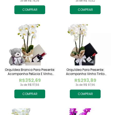
3x de R$ 78,36
3x de R$ 70,52
COMPRAR
COMPRAR
Orquídea Branca Para Presente:
Orquídea Para Presente:
Acompanha Pelúcia E Vinho
Acompanha Vinho Tinto
Tinto Importado
Importado
R$352,69
R$293,89
3x de R$ 117,56
3x de R$ 97,96
COMPRAR
COMPRAR