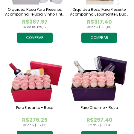
Orquídea Rosa Para Presente:
Orquídea Rosa Para Presente:
Acompanha Pelúcia, Vinho Tinto
Acompanha Espumante E Duas
Importado E Chocolate
Taças
R$387,97
R$317,40
Raffaello
3x de R$ 129,32
3x de R$ 105,80
COMPRAR
COMPRAR
Puro Encanto - Rosa
Puro Charme - Rosa
R$276,25
R$297,40
3x de R$ 92,08
3x de R$ 99,13