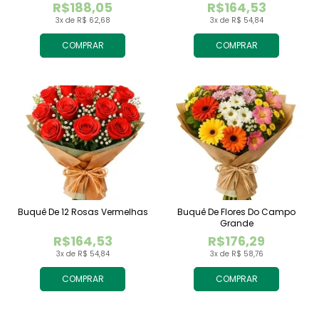
R$188,05
R$164,53
3x de R$ 62,68
3x de R$ 54,84
COMPRAR
COMPRAR
Buquê De 12 Rosas Vermelhas
Buquê De Flores Do Campo
Grande
R$164,53
R$176,29
3x de R$ 54,84
3x de R$ 58,76
COMPRAR
COMPRAR