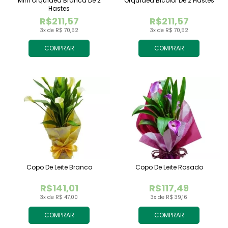
Mini Orquídea Branca De 2
Orquídea Bicolor De 2 Hastes
Hastes
R$211,57
R$211,57
3x de R$ 70,52
3x de R$ 70,52
COMPRAR
COMPRAR
Copo De Leite Branco
Copo De Leite Rosado
R$141,01
R$117,49
3x de R$ 47,00
3x de R$ 39,16
COMPRAR
COMPRAR