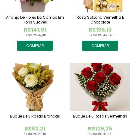
Arranjo De Flores Do Campo Em
Rosa Solitária Vermelha E
Tons Suaves
Chocolate
R$141,01
R$135,13
3x de R$ 47,00
3x de R$ 45,04
COMPRAR
COMPRAR
Buquê De 3 Rosas Brancas
Buquê De 6 Rosas Vermelhas
R$82,21
R$129,25
3x de R$ 27,40
3x de R$ 43,08