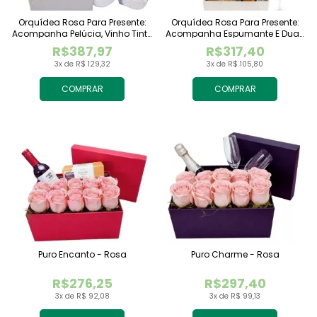
Orquídea Rosa Para Presente:
Orquídea Rosa Para Presente:
Acompanha Pelúcia, Vinho Tinto
Acompanha Espumante E Duas
Importado E Chocolate
Taças
R$387,97
R$317,40
Raffaello
3x de R$ 129,32
3x de R$ 105,80
COMPRAR
COMPRAR
Puro Encanto - Rosa
Puro Charme - Rosa
R$276,25
R$297,40
3x de R$ 92,08
3x de R$ 99,13