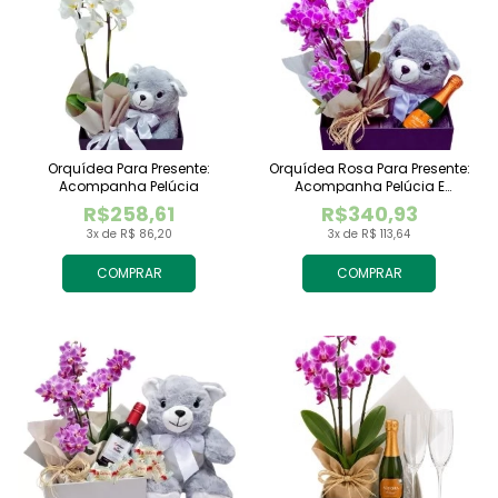
Orquídea Para Presente:
Orquídea Rosa Para Presente:
Acompanha Pelúcia
Acompanha Pelúcia E
Espumante
R$258,61
R$340,93
3x de R$ 86,20
3x de R$ 113,64
COMPRAR
COMPRAR