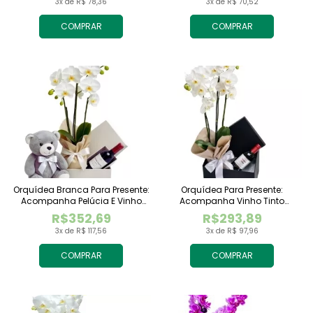
3x de R$ 78,36
3x de R$ 70,52
COMPRAR
COMPRAR
Orquídea Branca Para Presente:
Orquídea Para Presente:
Acompanha Pelúcia E Vinho
Acompanha Vinho Tinto
Tinto Importado
Importado
R$352,69
R$293,89
3x de R$ 117,56
3x de R$ 97,96
COMPRAR
COMPRAR