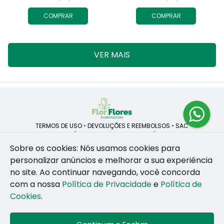
COMPRAR
COMPRAR
VER MAIS
TERMOS DE USO
•
DEVOLUÇÕES E REEMBOLSOS
•
SAC
QUEM SOMOS
•
POLÍTICA DE PRIVACIDADE
•
POLÍTICA DE COOKIES
Sobre os cookies: Nós usamos cookies para
personalizar anúncios e melhorar a sua experiência
no site.
Ao continuar navegando, você concorda
ROSANE CRISTINA LINS DE VESCONCELOS | CNPJ: 55.381.783/0001-92
com a nossa
Política de Privacidade
e
Política de
CAIS SANTA RITA, no SN, BOX 34-35, Sao Jose - Recife - PE - 50020-
455
Cookies
.
WhatsApp: (81) 99255-126
| Telefone: (81) 9 9925-5126
© 2024-2026 - Todos os direitos reservados - Desenvolvido por
BEX