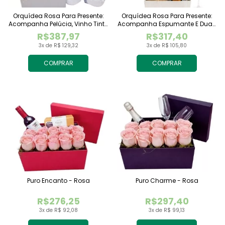
Orquídea Rosa Para Presente:
Orquídea Rosa Para Presente:
Acompanha Pelúcia, Vinho Tinto
Acompanha Espumante E Duas
Importado E Chocolate
Taças
R$387,97
R$317,40
Raffaello
3x de R$ 129,32
3x de R$ 105,80
COMPRAR
COMPRAR
Puro Encanto - Rosa
Puro Charme - Rosa
R$276,25
R$297,40
3x de R$ 92,08
3x de R$ 99,13