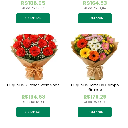
R$188,05
R$164,53
3x de R$ 62,68
3x de R$ 54,84
COMPRAR
COMPRAR
Buquê De 12 Rosas Vermelhas
Buquê De Flores Do Campo
Grande
R$164,53
R$176,29
3x de R$ 54,84
3x de R$ 58,76
COMPRAR
COMPRAR