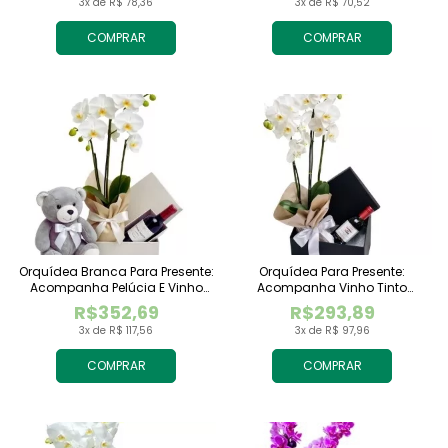
3x de R$ 78,36
3x de R$ 70,52
COMPRAR
COMPRAR
Orquídea Branca Para Presente:
Orquídea Para Presente:
Acompanha Pelúcia E Vinho
Acompanha Vinho Tinto
Tinto Importado
Importado
R$352,69
R$293,89
3x de R$ 117,56
3x de R$ 97,96
COMPRAR
COMPRAR