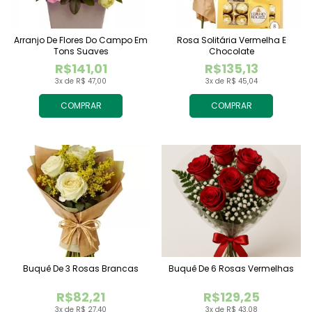
Arranjo De Flores Do Campo Em
Rosa Solitária Vermelha E
Tons Suaves
Chocolate
R$141,01
R$135,13
3x de R$ 47,00
3x de R$ 45,04
COMPRAR
COMPRAR
Buquê De 3 Rosas Brancas
Buquê De 6 Rosas Vermelhas
R$82,21
R$129,25
3x de R$ 27,40
3x de R$ 43,08