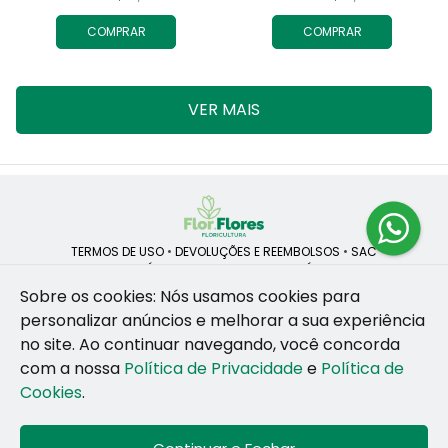
COMPRAR
COMPRAR
VER MAIS
TERMOS DE USO
•
DEVOLUÇÕES E REEMBOLSOS
•
SAC
QUEM SOMOS
•
POLÍTICA DE PRIVACIDADE
•
POLÍTICA DE COOKIES
Sobre os cookies: Nós usamos cookies para
personalizar anúncios e melhorar a sua experiência
no site.
Ao continuar navegando, você concorda
ROSANE CRISTINA LINS DE VESCONCELOS | CNPJ: 55.381.783/0001-92
com a nossa
Política de Privacidade
e
Política de
CAIS SANTA RITA, no SN, BOX 34-35, Sao Jose - Recife - PE - 50020-
455
Cookies
.
WhatsApp: (81) 99255-126
| Telefone: (81) 9 9925-5126
© 2024-2026 - Todos os direitos reservados - Desenvolvido por
BEX