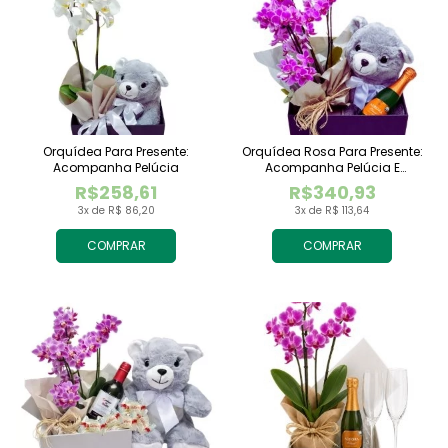
Orquídea Para Presente:
Orquídea Rosa Para Presente:
Acompanha Pelúcia
Acompanha Pelúcia E
Espumante
R$258,61
R$340,93
3x de R$ 86,20
3x de R$ 113,64
COMPRAR
COMPRAR