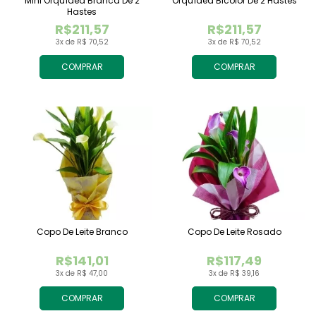
Mini Orquídea Branca De 2
Orquídea Bicolor De 2 Hastes
Hastes
R$211,57
R$211,57
3x de R$ 70,52
3x de R$ 70,52
COMPRAR
COMPRAR
Copo De Leite Branco
Copo De Leite Rosado
R$141,01
R$117,49
3x de R$ 47,00
3x de R$ 39,16
COMPRAR
COMPRAR