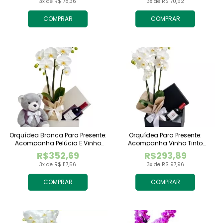
3x de R$ 78,36
3x de R$ 70,52
COMPRAR
COMPRAR
Orquídea Branca Para Presente:
Orquídea Para Presente:
Acompanha Pelúcia E Vinho
Acompanha Vinho Tinto
Tinto Importado
Importado
R$352,69
R$293,89
3x de R$ 117,56
3x de R$ 97,96
COMPRAR
COMPRAR