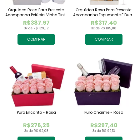
Orquídea Rosa Para Presente:
Orquídea Rosa Para Presente:
Acompanha Pelúcia, Vinho Tinto
Acompanha Espumante E Duas
Importado E Chocolate
Taças
R$387,97
R$317,40
Raffaello
3x de R$ 129,32
3x de R$ 105,80
COMPRAR
COMPRAR
Puro Encanto - Rosa
Puro Charme - Rosa
R$276,25
R$297,40
3x de R$ 92,08
3x de R$ 99,13