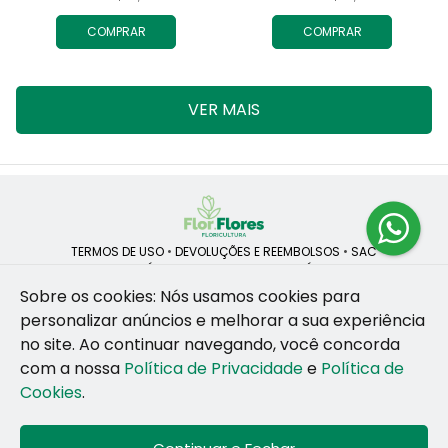
COMPRAR
COMPRAR
VER MAIS
TERMOS DE USO
•
DEVOLUÇÕES E REEMBOLSOS
•
SAC
QUEM SOMOS
•
POLÍTICA DE PRIVACIDADE
•
POLÍTICA DE COOKIES
Sobre os cookies: Nós usamos cookies para
personalizar anúncios e melhorar a sua experiência
no site.
Ao continuar navegando, você concorda
ROSANE CRISTINA LINS DE VESCONCELOS | CNPJ: 55.381.783/0001-92
com a nossa
Política de Privacidade
e
Política de
CAIS SANTA RITA, no SN, BOX 34-35, Sao Jose - Recife - PE - 50020-
455
Cookies
.
WhatsApp: (81) 99255-126
| Telefone: (81) 9 9925-5126
© 2024-2026 - Todos os direitos reservados - Desenvolvido por
BEX