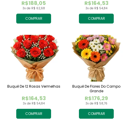
R$188,05
R$164,53
3x de R$ 62,68
3x de R$ 54,84
COMPRAR
COMPRAR
Buquê De 12 Rosas Vermelhas
Buquê De Flores Do Campo
Grande
R$164,53
R$176,29
3x de R$ 54,84
3x de R$ 58,76
COMPRAR
COMPRAR