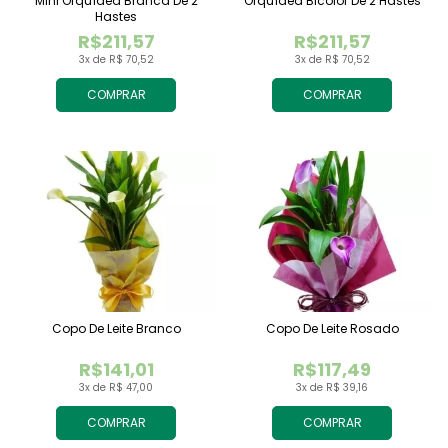
Mini Orquídea Branca De 2
Orquídea Bicolor De 2 Hastes
Hastes
R$211,57
R$211,57
3x de R$ 70,52
3x de R$ 70,52
COMPRAR
COMPRAR
Copo De Leite Branco
Copo De Leite Rosado
R$141,01
R$117,49
3x de R$ 47,00
3x de R$ 39,16
COMPRAR
COMPRAR