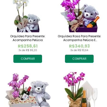
Orquídea Para Presente:
Orquídea Rosa Para Presente:
Acompanha Pelúcia
Acompanha Pelúcia E
Espumante
R$258,61
R$340,93
3x de R$ 86,20
3x de R$ 113,64
COMPRAR
COMPRAR