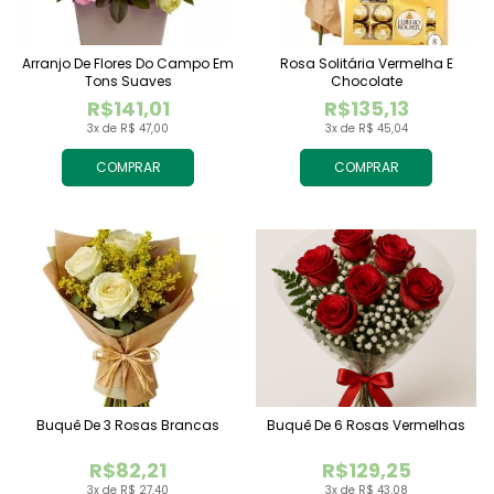
Arranjo De Flores Do Campo Em
Rosa Solitária Vermelha E
Tons Suaves
Chocolate
R$141,01
R$135,13
3x de R$ 47,00
3x de R$ 45,04
COMPRAR
COMPRAR
Buquê De 3 Rosas Brancas
Buquê De 6 Rosas Vermelhas
R$82,21
R$129,25
3x de R$ 27,40
3x de R$ 43,08