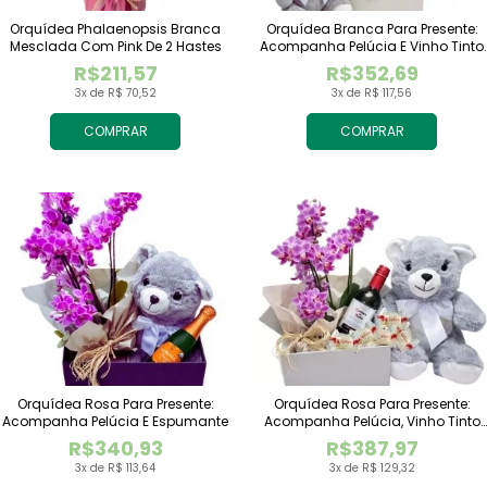
Orquídea Phalaenopsis Branca
Orquídea Branca Para Presente:
Mesclada Com Pink De 2 Hastes
Acompanha Pelúcia E Vinho Tinto
Importado
R$211,57
R$352,69
3x de R$ 70,52
3x de R$ 117,56
COMPRAR
COMPRAR
Orquídea Rosa Para Presente:
Orquídea Rosa Para Presente:
Acompanha Pelúcia E Espumante
Acompanha Pelúcia, Vinho Tinto
Importado E Chocolate Raffaello
R$340,93
R$387,97
3x de R$ 113,64
3x de R$ 129,32