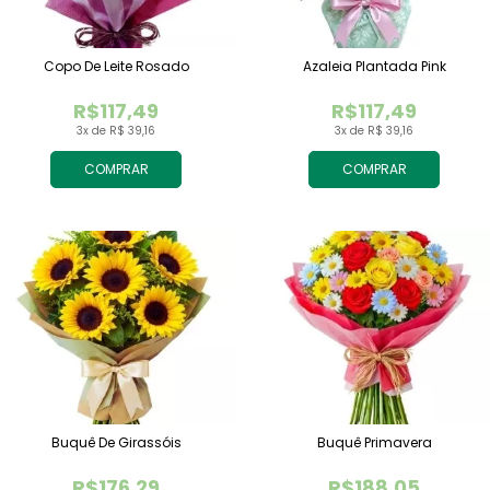
Copo De Leite Rosado
Azaleia Plantada Pink
R$117,49
R$117,49
3x de R$ 39,16
3x de R$ 39,16
COMPRAR
COMPRAR
Buquê De Girassóis
Buquê Primavera
R$176,29
R$188,05