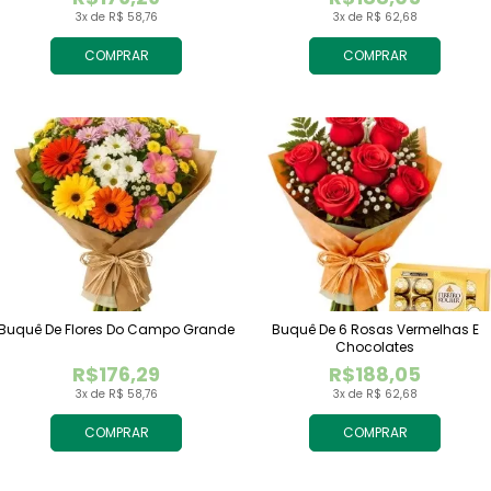
3x de R$ 58,76
3x de R$ 62,68
COMPRAR
COMPRAR
Buquê De Flores Do Campo Grande
Buquê De 6 Rosas Vermelhas E
Chocolates
R$176,29
R$188,05
3x de R$ 58,76
3x de R$ 62,68
COMPRAR
COMPRAR