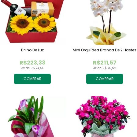
Brilho De Luz
Mini Orquídea Branca De 2 Hastes
R$223,33
R$211,57
3x de R$ 74,44
3x de R$ 70,52
COMPRAR
COMPRAR