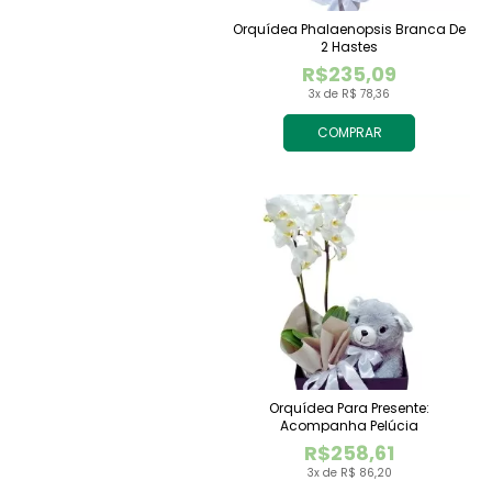
Orquídea Phalaenopsis Branca De
2 Hastes
R$235,09
3x de R$ 78,36
COMPRAR
Orquídea Para Presente:
Acompanha Pelúcia
R$258,61
3x de R$ 86,20