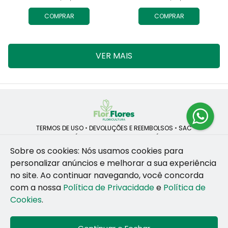
COMPRAR
COMPRAR
VER MAIS
TERMOS DE USO
•
DEVOLUÇÕES E REEMBOLSOS
•
SAC
QUEM SOMOS
•
POLÍTICA DE PRIVACIDADE
•
POLÍTICA DE COOKIES
Sobre os cookies: Nós usamos cookies para
personalizar anúncios e melhorar a sua experiência
no site.
Ao continuar navegando, você concorda
ROSANE CRISTINA LINS DE VESCONCELOS | CNPJ: 55.381.783/0001-92
com a nossa
Política de Privacidade
e
Política de
CAIS SANTA RITA, no SN, BOX 34-35, Sao Jose - Recife - PE - 50020-
455
Cookies
.
WhatsApp: (81) 99255-126
| Telefone: (81) 9 9925-5126
© 2024-2026 - Todos os direitos reservados - Desenvolvido por
BEX