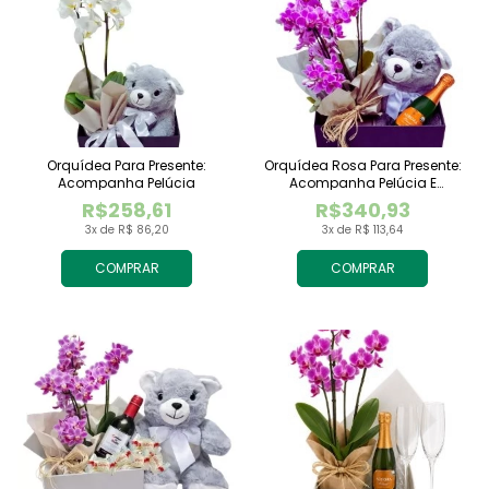
Orquídea Para Presente:
Orquídea Rosa Para Presente:
Acompanha Pelúcia
Acompanha Pelúcia E
Espumante
R$258,61
R$340,93
3x de R$ 86,20
3x de R$ 113,64
COMPRAR
COMPRAR