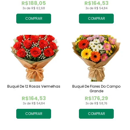
R$188,05
R$164,53
3x de R$ 62,68
3x de R$ 54,84
COMPRAR
COMPRAR
Buquê De 12 Rosas Vermelhas
Buquê De Flores Do Campo
Grande
R$164,53
R$176,29
3x de R$ 54,84
3x de R$ 58,76
COMPRAR
COMPRAR