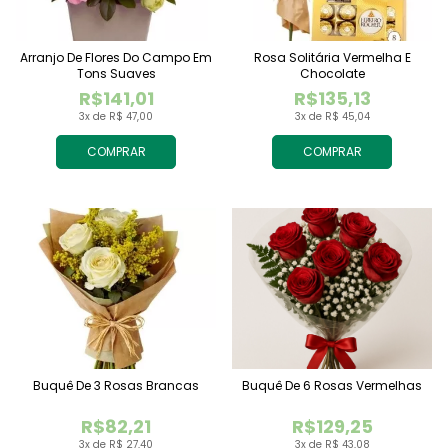
Arranjo De Flores Do Campo Em
Rosa Solitária Vermelha E
Tons Suaves
Chocolate
R$141,01
R$135,13
3x de R$ 47,00
3x de R$ 45,04
COMPRAR
COMPRAR
Buquê De 3 Rosas Brancas
Buquê De 6 Rosas Vermelhas
R$82,21
R$129,25
3x de R$ 27,40
3x de R$ 43,08