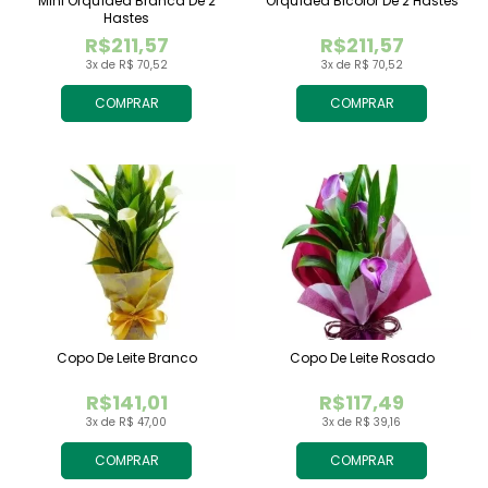
Mini Orquídea Branca De 2
Orquídea Bicolor De 2 Hastes
Hastes
R$211,57
R$211,57
3x de R$ 70,52
3x de R$ 70,52
COMPRAR
COMPRAR
Copo De Leite Branco
Copo De Leite Rosado
R$141,01
R$117,49
3x de R$ 47,00
3x de R$ 39,16
COMPRAR
COMPRAR