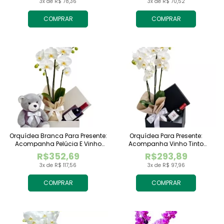
3x de R$ 78,36
3x de R$ 70,52
COMPRAR
COMPRAR
Orquídea Branca Para Presente:
Orquídea Para Presente:
Acompanha Pelúcia E Vinho
Acompanha Vinho Tinto
Tinto Importado
Importado
R$352,69
R$293,89
3x de R$ 117,56
3x de R$ 97,96
COMPRAR
COMPRAR