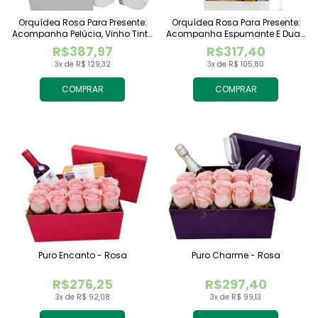
Orquídea Rosa Para Presente:
Orquídea Rosa Para Presente:
Acompanha Pelúcia, Vinho Tinto
Acompanha Espumante E Duas
Importado E Chocolate
Taças
R$387,97
R$317,40
Raffaello
3x de R$ 129,32
3x de R$ 105,80
COMPRAR
COMPRAR
Puro Encanto - Rosa
Puro Charme - Rosa
R$276,25
R$297,40
3x de R$ 92,08
3x de R$ 99,13