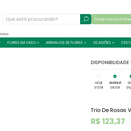
Onde Vamos Entre
lates
FLORES EM VASO
ARRANJOS DE FLORES
OCASIÕES
CEST
DISPONIBILIDADE
HOJE
AMANHÃ
D
07/08
08/08
09
Trio De Rosas
R$ 123,37