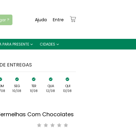
Ajuda
Entre
gar ?
A PARA PRESENTE
CIDADES
 DE ENTREGAS
OM
SEG
TER
QUA
QUI
/08
10/08
11/08
12/08
13/08
 Vermelhas Com Chocolates