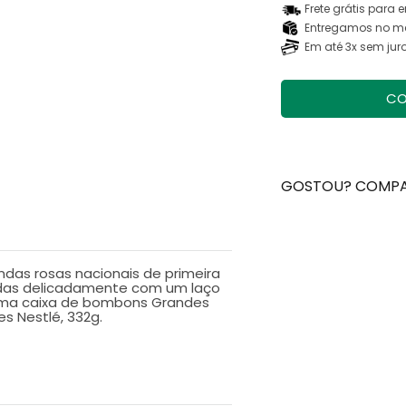
Frete grátis para 
Entregamos no me
Em até 3x sem jur
CO
GOSTOU? COMPA
ndas rosas nacionais de primeira
adas delicadamente com um laço
ma caixa de bombons Grandes
s Nestlé, 332g.