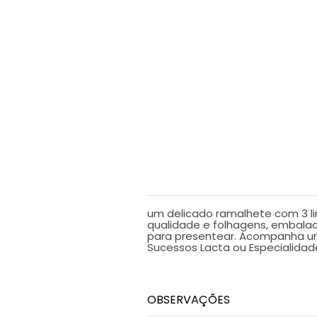
DESCRIÇÃO
um delicado ramalhete com 3 li
qualidade e folhagens, embal
para presentear. Acompanha u
Sucessos Lacta ou Especialidade
OBSERVAÇÕES